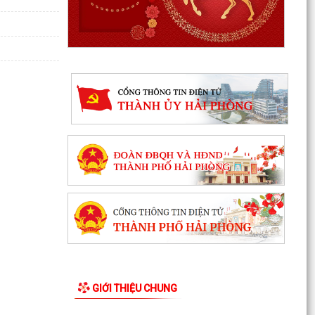
TRI ÂN CÁC ANH HÙNG LIỆT SĨ – THẮP SÁNG
ĐẠO LÝ "UỐNG NƯỚC NHỚ NGUỒN"
ỦY BAN MTTQ VIỆT NAM XÃ HÙNG THẮNG SƠ
KẾT CÔNG TÁC MẶT TRẬN 6 THÁNG ĐẦU NĂM
2026
MANG BẢN SẮC ĐI CÙNG THẾ GIỚI
THƯỜNG TRỰC HỘI ĐỒNG NHÂN DÂN XÃ HÙNG
THẮNG HỌP NGHE BÁO CÁO CÔNG TÁC CHUẨN
BỊ KỲ HỌP THỨ 3
BAN VĂN HÓA - XÃ HỘI HỘI ĐỒNG NHÂN DÂN
XÃ HÙNG THẮNG THẨM TRA CÁC BÁO CÁO, TỜ
TRÌNH, DỰ THẢO NGHỊ...
THÔNG BÁO Về việc đảm bảo an toàn hạ du khi
vận hành hồ thủy điện Hòa Bình
GIỚI THIỆU CHUNG