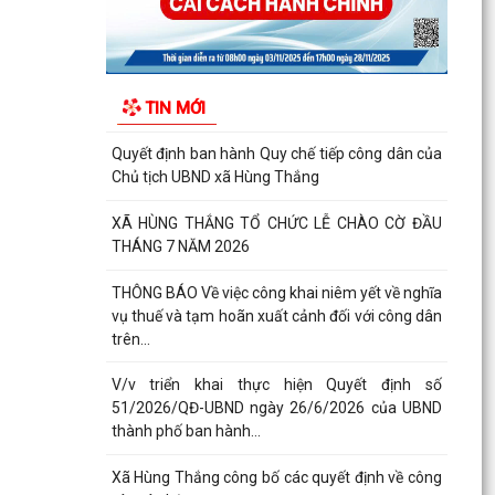
QĐ ban hành Nội quy tiếp công dân tại trụ sở
UBND xã Hùng Thắng
Kế hoạch tiếp công dân 6 tháng cuối năm 2026
TIN MỚI
của Chủ tịch Ủy ban nhân dân xã Hùng Thắng
Quyết định ban hành Quy chế tiếp công dân của
Chủ tịch UBND xã Hùng Thắng
XÃ HÙNG THẮNG TỔ CHỨC LỄ CHÀO CỜ ĐẦU
THÁNG 7 NĂM 2026
THÔNG BÁO Về việc công khai niêm yết về nghĩa
vụ thuế và tạm hoãn xuất cảnh đối với công dân
trên...
V/v triển khai thực hiện Quyết định số
51/2026/QĐ-UBND ngày 26/6/2026 của UBND
thành phố ban hành...
Xã Hùng Thắng công bố các quyết định về công