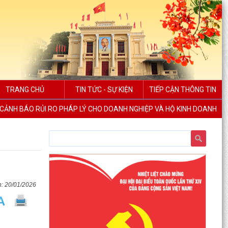
TRANG CHỦ
TIN TỨC - SỰ KIỆN
TIẾP CẬN THÔNG TIN
CẢNH BÁO RỦI RO PHÁP LÝ CHO DOANH NGHIỆP VÀ HỘ KINH DOANH
20/01/2026