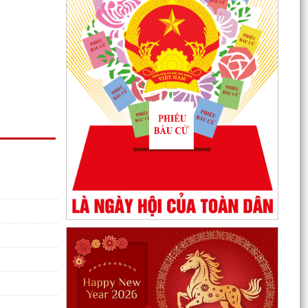
Quyết định phê duyệt kết quả kỳ xét tuyển viên
chức Ban quản lý dự án đầu tư xây dựng xã
Hùng Thắng...
XÃ HÙNG THẮNG TỔ CHỨC LỄ CHÀO CỜ ĐẦU
THÁNG 8/2026
Hải Phòng giảm thời gian giải quyết từ 50% trở
lên hơn 1.900 thủ tục hành chính
XÃ HÙNG THẮNG CÔNG BỐ CÁC QUYẾT ĐỊNH
VỀ CÔNG TÁC CÁN BỘ TẠI TRƯỜNG TRUNG
HỌC CƠ SỞ VINH QUANG
Hội nghị toàn quốc quán triệt và triển khai thực
hiện Nghị quyết Hội nghị lần thứ ba Ban Chấp
hành...
Đảng ủy xã Hùng Thắng tổ chức lớp bồi dưỡng,
tập huấn lý luận chính trị hè năm 2026