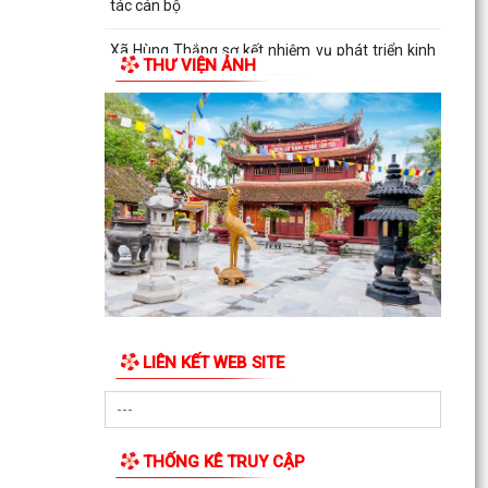
tác cán bộ
Xã Hùng Thắng sơ kết nhiệm vụ phát triển kinh
THƯ VIỆN ẢNH
tế - xã hội 6 tháng đầu năm, triển khai nhiệm vụ
6...
HỘI CCB TP HẢI PHÒNG BÀN GIAO KINH PHÍ HỖ
TRỢ SỬA CHỮA VÀ KHÁNH THÀNH NHÀ “NGHĨA
TÌNH CỰU CHIẾN...
HĐND xã Hùng Thắng thông qua Nghị quyết về
việc sắp xếp, tổ chức lại các thôn trên địa bàn xã
HĐND xã Hùng Thắng giám sát việc thực hiện
pháp luật lao động và công tác phòng cháy,
chữa cháy
LIÊN KẾT WEB SITE
Hùng Thắng triển khai làm việc với các thôn về
công tác lựa chọn nhân sự cán bộ không
chuyên trách...
THỐNG KÊ TRUY CẬP
HỘI NÔNG DÂN XÃ HÙNG THẮNG TỔ CHỨC