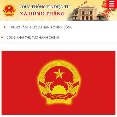
CỔNG THÔNG TIN ĐIỆN TỬ
XÃ HÙNG THẮNG
TRUNG TÂM PHỤC VỤ HÀNH CHÍNH CÔNG
CÔNG KHAI THỦ TỤC HÀNH CHÍNH