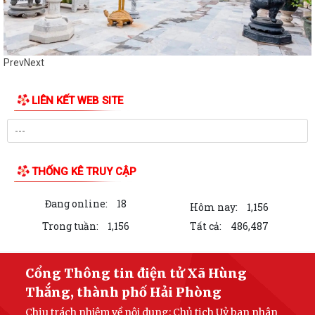
Prev
Next
LIÊN KẾT WEB SITE
THỐNG KÊ TRUY CẬP
Đang online:
18
Hôm nay:
1,156
Trong tuần:
1,156
Tất cả:
486,487
Cổng Thông tin điện tử Xã Hùng
Thắng, thành phố Hải Phòng
Chịu trách nhiệm về nội dung: Chủ tịch Uỷ ban nhân