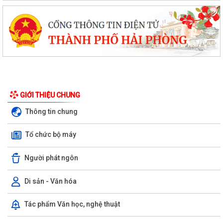
đầu tư xây dựng xã Hùng Thắng...
XÃ HÙNG THẮNG TỔ CHỨC LỄ CHÀO CỜ ĐẦU THÁNG 8/2026
Hải Phòng giảm thời gian giải quyết từ 50% trở lên hơn 1.900 thủ tục
hành chính
XÃ HÙNG THẮNG CÔNG BỐ CÁC QUYẾT ĐỊNH VỀ CÔNG TÁC CÁN BỘ
TẠI TRƯỜNG TRUNG HỌC CƠ SỞ VINH QUANG
GIỚI THIỆU CHUNG
Hội nghị toàn quốc quán triệt và triển khai thực hiện Nghị quyết Hội
Thông tin chung
nghị lần thứ ba Ban Chấp hành...
Tổ chức bộ máy
Đảng ủy xã Hùng Thắng tổ chức lớp bồi dưỡng, tập huấn lý luận chính
trị hè năm 2026
Người phát ngôn
TRI ÂN CÁC ANH HÙNG LIỆT SĨ – THẮP SÁNG ĐẠO LÝ "UỐNG NƯỚC
NHỚ NGUỒN"
Di sản - Văn hóa
ỦY BAN MTTQ VIỆT NAM XÃ HÙNG THẮNG SƠ KẾT CÔNG TÁC MẶT
Tác phẩm Văn học, nghệ thuật
TRẬN 6 THÁNG ĐẦU NĂM 2026