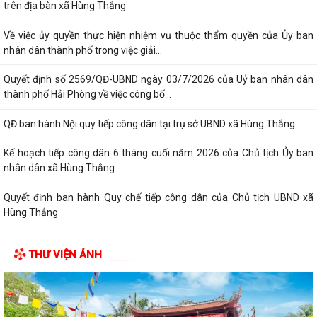
trên địa bàn xã Hùng Thắng
Về việc ủy quyền thực hiện nhiệm vụ thuộc thẩm quyền của Ủy ban
nhân dân thành phố trong việc giải...
Quyết định số 2569/QĐ-UBND ngày 03/7/2026 của Uỷ ban nhân dân
thành phố Hải Phòng về việc công bố...
QĐ ban hành Nội quy tiếp công dân tại trụ sở UBND xã Hùng Thắng
Kế hoạch tiếp công dân 6 tháng cuối năm 2026 của Chủ tịch Ủy ban
nhân dân xã Hùng Thắng
Quyết định ban hành Quy chế tiếp công dân của Chủ tịch UBND xã
Hùng Thắng
XÃ HÙNG THẮNG TỔ CHỨC LỄ CHÀO CỜ ĐẦU THÁNG 7 NĂM 2026
THƯ VIỆN ẢNH
THÔNG BÁO Về việc công khai niêm yết về nghĩa vụ thuế và tạm hoãn
xuất cảnh đối với công dân trên...
V/v triển khai thực hiện Quyết định số 51/2026/QĐ-UBND ngày