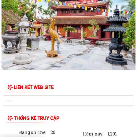
26/6/2026 của UBND thành phố ban hành...
Xã Hùng Thắng công bố các quyết định về công tác cán bộ
Xã Hùng Thắng sơ kết nhiệm vụ phát triển kinh tế - xã hội 6 tháng đầu
năm, triển khai nhiệm vụ 6...
HỘI CCB TP HẢI PHÒNG BÀN GIAO KINH PHÍ HỖ TRỢ SỬA CHỮA VÀ
KHÁNH THÀNH NHÀ “NGHĨA TÌNH CỰU CHIẾN...
HĐND xã Hùng Thắng thông qua Nghị quyết về việc sắp xếp, tổ chức lại
các thôn trên địa bàn xã
LIÊN KẾT WEB SITE
HĐND xã Hùng Thắng giám sát việc thực hiện pháp luật lao động và
công tác phòng cháy, chữa cháy
Hùng Thắng triển khai làm việc với các thôn về công tác lựa chọn nhân
sự cán bộ không chuyên trách...
THỐNG KÊ TRUY CẬP
HỘI NÔNG DÂN XÃ HÙNG THẮNG TỔ CHỨC TUYÊN TRUYỀN BẢO ĐẢM
Đang online:
20
TRẬT TỰ AN TOÀN GIAO THÔNG NĂM 2026
Hôm nay:
1,201