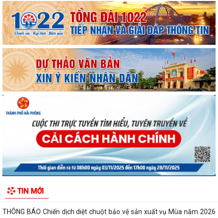
MANG BẢN SẮC ĐI CÙNG THẾ GIỚI
THƯỜNG TRỰC HỘI ĐỒNG NHÂN DÂN XÃ HÙNG THẮNG HỌP NGHE
BÁO CÁO CÔNG TÁC CHUẨN BỊ KỲ HỌP THỨ 3
BAN VĂN HÓA - XÃ HỘI HỘI ĐỒNG NHÂN DÂN XÃ HÙNG THẮNG THẨM
TRA CÁC BÁO CÁO, TỜ TRÌNH, DỰ THẢO NGHỊ...
THÔNG BÁO Về việc đảm bảo an toàn hạ du khi vận hành hồ thủy điện
Hòa Bình
Xã Hùng Thắng tập trung đẩy nhanh tiến độ giải phóng mặt bằng các
dự án trọng điểm
Thông báo lịch tiếp công dân định kì 6 tháng cuối năm của thường trực
HĐND, đại biểu HĐND xã Hùng...
HĐND xã Hùng Thắng tiếp xúc cử tri chuẩn bị Kỳ họp thường lệ giữa
TIN MỚI
năm 2026
THÔNG BÁO Chiến dịch diệt chuột bảo vệ sản xuất vụ Mùa năm 2026