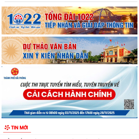
MANG BẢN SẮC ĐI CÙNG THẾ GIỚI
THƯỜNG TRỰC HỘI ĐỒNG NHÂN DÂN XÃ HÙNG THẮNG HỌP NGHE
BÁO CÁO CÔNG TÁC CHUẨN BỊ KỲ HỌP THỨ 3
BAN VĂN HÓA - XÃ HỘI HỘI ĐỒNG NHÂN DÂN XÃ HÙNG THẮNG THẨM
TRA CÁC BÁO CÁO, TỜ TRÌNH, DỰ THẢO NGHỊ...
THÔNG BÁO Về việc đảm bảo an toàn hạ du khi vận hành hồ thủy điện
Hòa Bình
Xã Hùng Thắng tập trung đẩy nhanh tiến độ giải phóng mặt bằng các
dự án trọng điểm
Thông báo lịch tiếp công dân định kì 6 tháng cuối năm của thường trực
HĐND, đại biểu HĐND xã Hùng...
HĐND xã Hùng Thắng tiếp xúc cử tri chuẩn bị Kỳ họp thường lệ giữa
TIN MỚI
năm 2026