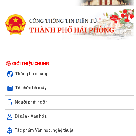
Quyết định phê duyệt kết quả kỳ xét tuyển viên chức Ban quản lý dự án
đầu tư xây dựng xã Hùng Thắng...
XÃ HÙNG THẮNG TỔ CHỨC LỄ CHÀO CỜ ĐẦU THÁNG 8/2026
Hải Phòng giảm thời gian giải quyết từ 50% trở lên hơn 1.900 thủ tục
hành chính
XÃ HÙNG THẮNG CÔNG BỐ CÁC QUYẾT ĐỊNH VỀ CÔNG TÁC CÁN BỘ
TẠI TRƯỜNG TRUNG HỌC CƠ SỞ VINH QUANG
GIỚI THIỆU CHUNG
Hội nghị toàn quốc quán triệt và triển khai thực hiện Nghị quyết Hội
Thông tin chung
nghị lần thứ ba Ban Chấp hành...
Tổ chức bộ máy
Đảng ủy xã Hùng Thắng tổ chức lớp bồi dưỡng, tập huấn lý luận chính
trị hè năm 2026
Người phát ngôn
TRI ÂN CÁC ANH HÙNG LIỆT SĨ – THẮP SÁNG ĐẠO LÝ "UỐNG NƯỚC
NHỚ NGUỒN"
Di sản - Văn hóa
ỦY BAN MTTQ VIỆT NAM XÃ HÙNG THẮNG SƠ KẾT CÔNG TÁC MẶT
Tác phẩm Văn học, nghệ thuật
TRẬN 6 THÁNG ĐẦU NĂM 2026