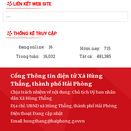
V/v triển khai thực hiện Quyết định số 51/2026/QĐ-UBND ngày
26/6/2026 của UBND thành phố ban hành...
Xã Hùng Thắng công bố các quyết định về công tác cán bộ
Xã Hùng Thắng sơ kết nhiệm vụ phát triển kinh tế - xã hội 6 tháng đầu
năm, triển khai nhiệm vụ 6...
HỘI CCB TP HẢI PHÒNG BÀN GIAO KINH PHÍ HỖ TRỢ SỬA CHỮA VÀ
KHÁNH THÀNH NHÀ “NGHĨA TÌNH CỰU CHIẾN...
HĐND xã Hùng Thắng thông qua Nghị quyết về việc sắp xếp, tổ chức lại
các thôn trên địa bàn xã
LIÊN KẾT WEB SITE
HĐND xã Hùng Thắng giám sát việc thực hiện pháp luật lao động và
công tác phòng cháy, chữa cháy
Hùng Thắng triển khai làm việc với các thôn về công tác lựa chọn nhân
sự cán bộ không chuyên trách...
THỐNG KÊ TRUY CẬP
HỘI NÔNG DÂN XÃ HÙNG THẮNG TỔ CHỨC TUYÊN TRUYỀN BẢO ĐẢM