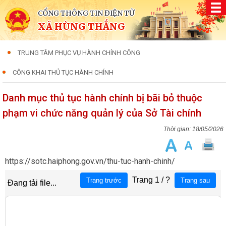
CỔNG THÔNG TIN ĐIỆN TỬ
XÃ HÙNG THẮNG
TRUNG TÂM PHỤC VỤ HÀNH CHÍNH CÔNG
CÔNG KHAI THỦ TỤC HÀNH CHÍNH
Danh mục thủ tục hành chính bị bãi bỏ thuộc
phạm vi chức năng quản lý của Sở Tài chính
18/05/2026
https://sotc.haiphong.gov.vn/thu-tuc-hanh-chinh/