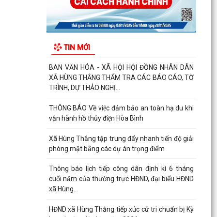
TRÌNH, DỰ THẢO NGHỊ...
THÔNG BÁO Về việc đảm bảo an toàn hạ du khi
vận hành hồ thủy điện Hòa Bình
TIN MỚI
Xã Hùng Thắng tập trung đẩy nhanh tiến độ giải
phóng mặt bằng các dự án trọng điểm
Thông báo lịch tiếp công dân định kì 6 tháng
cuối năm của thường trực HĐND, đại biểu HĐND
xã Hùng...
HĐND xã Hùng Thắng tiếp xúc cử tri chuẩn bị Kỳ
họp thường lệ giữa năm 2026
THÔNG BÁO Chiến dịch diệt chuột bảo vệ sản
xuất vụ Mùa năm 2026 trên địa bàn xã Hùng
Thắng
Về việc ủy quyền thực hiện nhiệm vụ thuộc thẩm
quyền của Ủy ban nhân dân thành phố trong