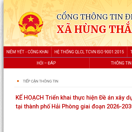
CỔNG THÔNG TIN Đ
XÃ HÙNG TH
NIÊM YẾT - CÔNG KHAI
HỆ THỐNG QLCL TCVN ISO 9001:2015
HỎI – ĐÁP
THÔNG TIN
TIẾP CẬN THÔNG TIN
KẾ HOẠCH Triển khai thực hiện Đề án xây d
tại thành phố Hải Phòng giai đoạn 2026-20