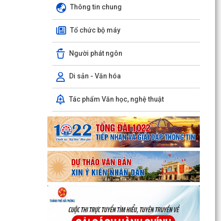
Thông tin chung
hiện Nghị quyết Hội nghị lần thứ ba Ban Chấp
hành...
Tổ chức bộ máy
Đảng ủy xã Hùng Thắng tổ chức lớp bồi dưỡng,
tập huấn lý luận chính trị hè năm 2026
Người phát ngôn
TRI ÂN CÁC ANH HÙNG LIỆT SĨ – THẮP SÁNG
Di sản - Văn hóa
ĐẠO LÝ "UỐNG NƯỚC NHỚ NGUỒN"
Tác phẩm Văn học, nghệ thuật
ỦY BAN MTTQ VIỆT NAM XÃ HÙNG THẮNG SƠ
KẾT CÔNG TÁC MẶT TRẬN 6 THÁNG ĐẦU NĂM
2026
MANG BẢN SẮC ĐI CÙNG THẾ GIỚI
THƯỜNG TRỰC HỘI ĐỒNG NHÂN DÂN XÃ HÙNG
THẮNG HỌP NGHE BÁO CÁO CÔNG TÁC CHUẨN
BỊ KỲ HỌP THỨ 3
BAN VĂN HÓA - XÃ HỘI HỘI ĐỒNG NHÂN DÂN
XÃ HÙNG THẮNG THẨM TRA CÁC BÁO CÁO, TỜ