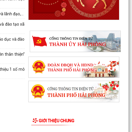
à lãnh đạo,...
 và đào tạo xã
iáo dục và đào
Quyết định phê duyệt kết quả kỳ xét tuyển viên
chức Ban quản lý dự án đầu tư xây dựng xã
n thân thiện”
Hùng Thắng...
 thiệu 1 số mô
XÃ HÙNG THẮNG TỔ CHỨC LỄ CHÀO CỜ ĐẦU
THÁNG 8/2026
Hải Phòng giảm thời gian giải quyết từ 50% trở
lên hơn 1.900 thủ tục hành chính
XÃ HÙNG THẮNG CÔNG BỐ CÁC QUYẾT ĐỊNH
VỀ CÔNG TÁC CÁN BỘ TẠI TRƯỜNG TRUNG
HỌC CƠ SỞ VINH QUANG
GIỚI THIỆU CHUNG
Hội nghị toàn quốc quán triệt và triển khai thực