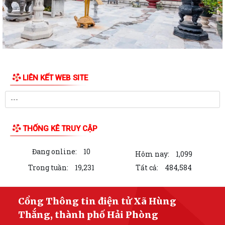
LIÊN KẾT WEB SITE
THỐNG KÊ TRUY CẬP
Đang online:
10
Hôm nay:
1,099
Trong tuần:
19,231
Tất cả:
484,584
Cổng Thông tin điện tử Xã Hùng
Thắng, thành phố Hải Phòng