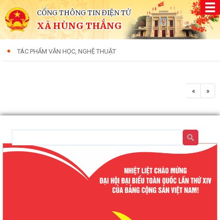
CỔNG THÔNG TIN ĐIỆN TỬ
XÃ HÙNG THẮNG
TÁC PHẨM VĂN HỌC, NGHỆ THUẬT
«
»