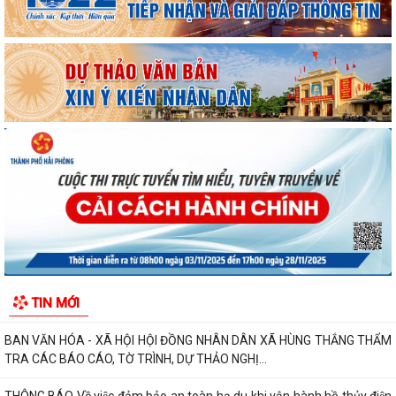
Hội nghị toàn quốc quán triệt và triển khai thực hiện Nghị quyết Hội
nghị lần thứ ba Ban Chấp hành...
Đảng ủy xã Hùng Thắng tổ chức lớp bồi dưỡng, tập huấn lý luận chính
trị hè năm 2026
TRI ÂN CÁC ANH HÙNG LIỆT SĨ – THẮP SÁNG ĐẠO LÝ "UỐNG NƯỚC
NHỚ NGUỒN"
ỦY BAN MTTQ VIỆT NAM XÃ HÙNG THẮNG SƠ KẾT CÔNG TÁC MẶT
TRẬN 6 THÁNG ĐẦU NĂM 2026
MANG BẢN SẮC ĐI CÙNG THẾ GIỚI
THƯỜNG TRỰC HỘI ĐỒNG NHÂN DÂN XÃ HÙNG THẮNG HỌP NGHE
TIN MỚI
BÁO CÁO CÔNG TÁC CHUẨN BỊ KỲ HỌP THỨ 3
BAN VĂN HÓA - XÃ HỘI HỘI ĐỒNG NHÂN DÂN XÃ HÙNG THẮNG THẨM
TRA CÁC BÁO CÁO, TỜ TRÌNH, DỰ THẢO NGHỊ...
THÔNG BÁO Về việc đảm bảo an toàn hạ du khi vận hành hồ thủy điện