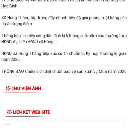
Hòa Bình
Xã Hùng Thắng tập trung đẩy nhanh tiến độ giải phóng mặt bằng các
dự án trọng điểm
Thông báo lịch tiếp công dân định kì 6 tháng cuối năm của thường trực
HĐND, đại biểu HĐND xã Hùng...
HĐND xã Hùng Thắng tiếp xúc cử tri chuẩn bị Kỳ họp thường lệ giữa
năm 2026
THÔNG BÁO Chiến dịch diệt chuột bảo vệ sản xuất vụ Mùa năm 2026
trên địa bàn xã Hùng Thắng
THƯ VIỆN ẢNH
Về việc ủy quyền thực hiện nhiệm vụ thuộc thẩm quyền của Ủy ban
nhân dân thành phố trong việc giải...
Quyết định số 2569/QĐ-UBND ngày 03/7/2026 của Uỷ ban nhân dân
LIÊN KẾT WEB SITE
thành phố Hải Phòng về việc công bố...
QĐ ban hành Nội quy tiếp công dân tại trụ sở UBND xã Hùng Thắng