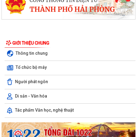
GIỚI THIỆU CHUNG
Thông tin chung
Tổ chức bộ máy
Quyết định phê duyệt kết quả kỳ xét tuyển viên chức Ban quản lý dự án
Người phát ngôn
đầu tư xây dựng xã Hùng Thắng...
XÃ HÙNG THẮNG TỔ CHỨC LỄ CHÀO CỜ ĐẦU THÁNG 8/2026
Di sản - Văn hóa
Hải Phòng giảm thời gian giải quyết từ 50% trở lên hơn 1.900 thủ tục
Tác phẩm Văn học, nghệ thuật
hành chính
XÃ HÙNG THẮNG CÔNG BỐ CÁC QUYẾT ĐỊNH VỀ CÔNG TÁC CÁN BỘ
TẠI TRƯỜNG TRUNG HỌC CƠ SỞ VINH QUANG