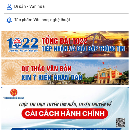
XÃ HÙNG THẮNG TỔ CHỨC LỄ CHÀO CỜ ĐẦU THÁNG 8/2026
Di sản - Văn hóa
Hải Phòng giảm thời gian giải quyết từ 50% trở lên hơn 1.900 thủ tục
Tác phẩm Văn học, nghệ thuật
hành chính
XÃ HÙNG THẮNG CÔNG BỐ CÁC QUYẾT ĐỊNH VỀ CÔNG TÁC CÁN BỘ
TẠI TRƯỜNG TRUNG HỌC CƠ SỞ VINH QUANG
Hội nghị toàn quốc quán triệt và triển khai thực hiện Nghị quyết Hội
nghị lần thứ ba Ban Chấp hành...
Đảng ủy xã Hùng Thắng tổ chức lớp bồi dưỡng, tập huấn lý luận chính
trị hè năm 2026
TRI ÂN CÁC ANH HÙNG LIỆT SĨ – THẮP SÁNG ĐẠO LÝ "UỐNG NƯỚC
NHỚ NGUỒN"
ỦY BAN MTTQ VIỆT NAM XÃ HÙNG THẮNG SƠ KẾT CÔNG TÁC MẶT
TRẬN 6 THÁNG ĐẦU NĂM 2026
MANG BẢN SẮC ĐI CÙNG THẾ GIỚI