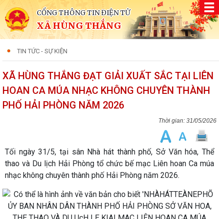
CỔNG THÔNG TIN ĐIỆN TỬ
XÃ HÙNG THẮNG
TIN TỨC - SỰ KIỆN
XÃ HÙNG THẮNG ĐẠT GIẢI XUẤT SẮC TẠI LIÊN
HOAN CA MÚA NHẠC KHÔNG CHUYÊN THÀNH
PHỐ HẢI PHÒNG NĂM 2026
31/05/2026
Tối ngày 31/5, tại sân Nhà hát thành phố, Sở Văn hóa, Thể
thao và Du lịch Hải Phòng tổ chức bế mạc Liên hoan Ca múa
nhạc không chuyên thành phố Hải Phòng năm 2026.