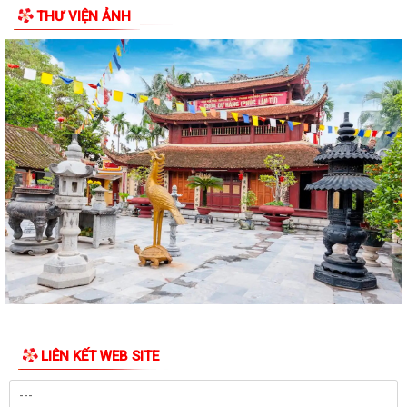
THƯ VIỆN ẢNH
Về việc ủy quyền thực hiện nhiệm vụ thuộc thẩm quyền của Ủy ban
nhân dân thành phố trong việc giải...
Quyết định số 2569/QĐ-UBND ngày 03/7/2026 của Uỷ ban nhân dân
thành phố Hải Phòng về việc công bố...
QĐ ban hành Nội quy tiếp công dân tại trụ sở UBND xã Hùng Thắng
Kế hoạch tiếp công dân 6 tháng cuối năm 2026 của Chủ tịch Ủy ban
nhân dân xã Hùng Thắng
Quyết định ban hành Quy chế tiếp công dân của Chủ tịch UBND xã
Hùng Thắng
XÃ HÙNG THẮNG TỔ CHỨC LỄ CHÀO CỜ ĐẦU THÁNG 7 NĂM 2026
THÔNG BÁO Về việc công khai niêm yết về nghĩa vụ thuế và tạm hoãn
xuất cảnh đối với công dân trên...
LIÊN KẾT WEB SITE
V/v triển khai thực hiện Quyết định số 51/2026/QĐ-UBND ngày
26/6/2026 của UBND thành phố ban hành...