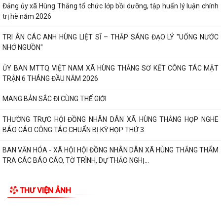
TRẬN 6 THÁNG ĐẦU NĂM 2026
MANG BẢN SẮC ĐI CÙNG THẾ GIỚI
THƯỜNG TRỰC HỘI ĐỒNG NHÂN DÂN XÃ HÙNG THẮNG HỌP NGHE
TIN MỚI
BÁO CÁO CÔNG TÁC CHUẨN BỊ KỲ HỌP THỨ 3
BAN VĂN HÓA - XÃ HỘI HỘI ĐỒNG NHÂN DÂN XÃ HÙNG THẮNG THẨM
TRA CÁC BÁO CÁO, TỜ TRÌNH, DỰ THẢO NGHỊ...
THÔNG BÁO Về việc đảm bảo an toàn hạ du khi vận hành hồ thủy điện
Hòa Bình
Xã Hùng Thắng tập trung đẩy nhanh tiến độ giải phóng mặt bằng các
dự án trọng điểm
Thông báo lịch tiếp công dân định kì 6 tháng cuối năm của thường trực
HĐND, đại biểu HĐND xã Hùng...
HĐND xã Hùng Thắng tiếp xúc cử tri chuẩn bị Kỳ họp thường lệ giữa
năm 2026