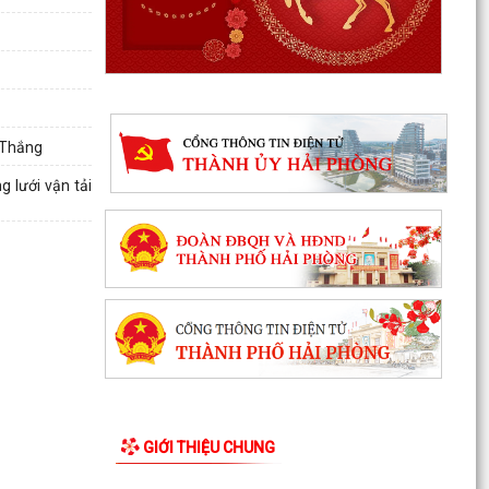
HỌC CƠ SỞ VINH QUANG
Hội nghị toàn quốc quán triệt và triển khai thực
hiện Nghị quyết Hội nghị lần thứ ba Ban Chấp
hành...
g Thắng
Đảng ủy xã Hùng Thắng tổ chức lớp bồi dưỡng,
tập huấn lý luận chính trị hè năm 2026
g lưới vận tải
TRI ÂN CÁC ANH HÙNG LIỆT SĨ – THẮP SÁNG
ĐẠO LÝ "UỐNG NƯỚC NHỚ NGUỒN"
ỦY BAN MTTQ VIỆT NAM XÃ HÙNG THẮNG SƠ
KẾT CÔNG TÁC MẶT TRẬN 6 THÁNG ĐẦU NĂM
2026
MANG BẢN SẮC ĐI CÙNG THẾ GIỚI
THƯỜNG TRỰC HỘI ĐỒNG NHÂN DÂN XÃ HÙNG
THẮNG HỌP NGHE BÁO CÁO CÔNG TÁC CHUẨN
GIỚI THIỆU CHUNG
BỊ KỲ HỌP THỨ 3