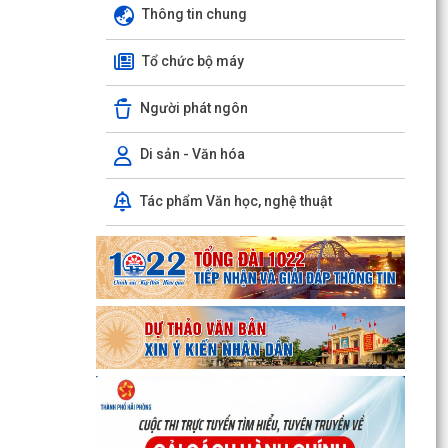
Thông tin chung
BAN VĂN HÓA - XÃ HỘI HỘI ĐỒNG NHÂN DÂN
XÃ HÙNG THẮNG THẨM TRA CÁC BÁO CÁO, TỜ
Tổ chức bộ máy
TRÌNH, DỰ THẢO NGHỊ...
THÔNG BÁO Về việc đảm bảo an toàn hạ du khi
Người phát ngôn
vận hành hồ thủy điện Hòa Bình
Di sản - Văn hóa
Xã Hùng Thắng tập trung đẩy nhanh tiến độ giải
phóng mặt bằng các dự án trọng điểm
Tác phẩm Văn học, nghệ thuật
Thông báo lịch tiếp công dân định kì 6 tháng
cuối năm của thường trực HĐND, đại biểu HĐND
xã Hùng...
HĐND xã Hùng Thắng tiếp xúc cử tri chuẩn bị Kỳ
họp thường lệ giữa năm 2026
THÔNG BÁO Chiến dịch diệt chuột bảo vệ sản
xuất vụ Mùa năm 2026 trên địa bàn xã Hùng
Thắng