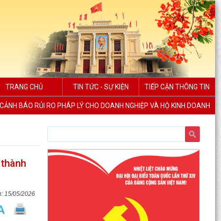
TRANG CHỦ
TIN TỨC - SỰ KIỆN
TIẾP CẬN THÔNG TIN
CẢNH BÁO RỦI RO PHÁP LÝ CHO DOANH NGHIỆP VÀ HỘ KINH DOANH
 thành
15/05/2026