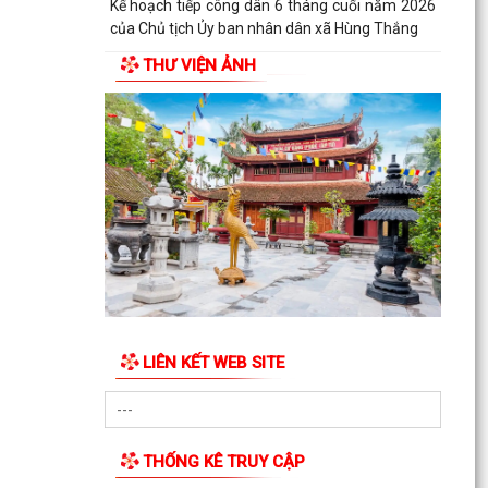
vụ thuế và tạm hoãn xuất cảnh đối với công dân
trên...
THƯ VIỆN ẢNH
V/v triển khai thực hiện Quyết định số
51/2026/QĐ-UBND ngày 26/6/2026 của UBND
thành phố ban hành...
Xã Hùng Thắng công bố các quyết định về công
tác cán bộ
Xã Hùng Thắng sơ kết nhiệm vụ phát triển kinh
tế - xã hội 6 tháng đầu năm, triển khai nhiệm vụ
6...
HỘI CCB TP HẢI PHÒNG BÀN GIAO KINH PHÍ HỖ
TRỢ SỬA CHỮA VÀ KHÁNH THÀNH NHÀ “NGHĨA
LIÊN KẾT WEB SITE
TÌNH CỰU CHIẾN...
HĐND xã Hùng Thắng thông qua Nghị quyết về
việc sắp xếp, tổ chức lại các thôn trên địa bàn xã
THỐNG KÊ TRUY CẬP
HĐND xã Hùng Thắng giám sát việc thực hiện