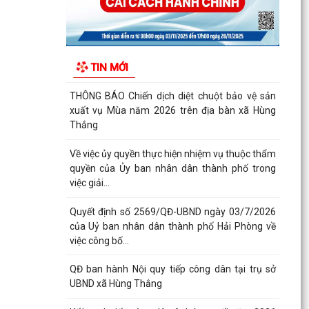
Về việc ủy quyền thực hiện nhiệm vụ thuộc thẩm
quyền của Ủy ban nhân dân thành phố trong
việc giải...
Quyết định số 2569/QĐ-UBND ngày 03/7/2026
TIN MỚI
của Uỷ ban nhân dân thành phố Hải Phòng về
việc công bố...
QĐ ban hành Nội quy tiếp công dân tại trụ sở
UBND xã Hùng Thắng
Kế hoạch tiếp công dân 6 tháng cuối năm 2026
của Chủ tịch Ủy ban nhân dân xã Hùng Thắng
Quyết định ban hành Quy chế tiếp công dân của
Chủ tịch UBND xã Hùng Thắng
XÃ HÙNG THẮNG TỔ CHỨC LỄ CHÀO CỜ ĐẦU
THÁNG 7 NĂM 2026
THÔNG BÁO Về việc công khai niêm yết về nghĩa