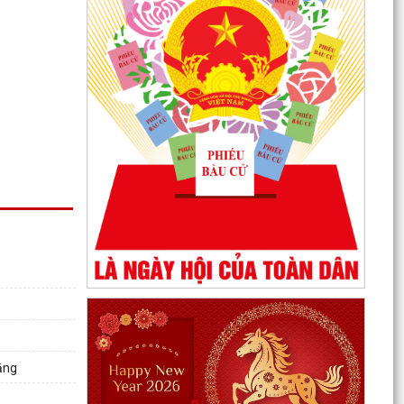
Quyết định phê duyệt kết quả kỳ xét tuyển viên
chức Ban quản lý dự án đầu tư xây dựng xã
Hùng Thắng...
XÃ HÙNG THẮNG TỔ CHỨC LỄ CHÀO CỜ ĐẦU
THÁNG 8/2026
Hải Phòng giảm thời gian giải quyết từ 50% trở
lên hơn 1.900 thủ tục hành chính
ắng
XÃ HÙNG THẮNG CÔNG BỐ CÁC QUYẾT ĐỊNH
VỀ CÔNG TÁC CÁN BỘ TẠI TRƯỜNG TRUNG