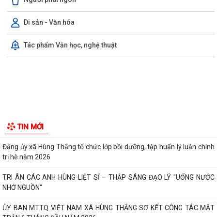
Tổ chức bộ máy
Người phát ngôn
Quyết định phê duyệt kết quả kỳ xét tuyển viên chức Ban quản lý dự án
đầu tư xây dựng xã Hùng Thắng...
Di sản - Văn hóa
XÃ HÙNG THẮNG TỔ CHỨC LỄ CHÀO CỜ ĐẦU THÁNG 8/2026
Tác phẩm Văn học, nghệ thuật
Hải Phòng giảm thời gian giải quyết từ 50% trở lên hơn 1.900 thủ tục
hành chính
XÃ HÙNG THẮNG CÔNG BỐ CÁC QUYẾT ĐỊNH VỀ CÔNG TÁC CÁN BỘ
TẠI TRƯỜNG TRUNG HỌC CƠ SỞ VINH QUANG
Hội nghị toàn quốc quán triệt và triển khai thực hiện Nghị quyết Hội
TIN MỚI
nghị lần thứ ba Ban Chấp hành...
Đảng ủy xã Hùng Thắng tổ chức lớp bồi dưỡng, tập huấn lý luận chính
trị hè năm 2026
TRI ÂN CÁC ANH HÙNG LIỆT SĨ – THẮP SÁNG ĐẠO LÝ "UỐNG NƯỚC