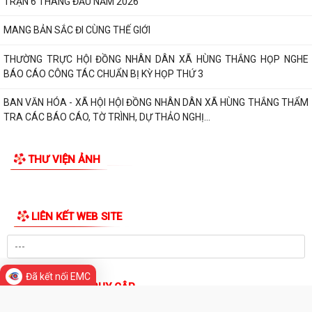
NHỚ NGUỒN"
ỦY BAN MTTQ VIỆT NAM XÃ HÙNG THẮNG SƠ KẾT CÔNG TÁC MẶT
TRẬN 6 THÁNG ĐẦU NĂM 2026
MANG BẢN SẮC ĐI CÙNG THẾ GIỚI
THƯỜNG TRỰC HỘI ĐỒNG NHÂN DÂN XÃ HÙNG THẮNG HỌP NGHE
BÁO CÁO CÔNG TÁC CHUẨN BỊ KỲ HỌP THỨ 3
BAN VĂN HÓA - XÃ HỘI HỘI ĐỒNG NHÂN DÂN XÃ HÙNG THẮNG THẨM
TRA CÁC BÁO CÁO, TỜ TRÌNH, DỰ THẢO NGHỊ...
THÔNG BÁO Về việc đảm bảo an toàn hạ du khi vận hành hồ thủy điện
THƯ VIỆN ẢNH
Hòa Bình
Xã Hùng Thắng tập trung đẩy nhanh tiến độ giải phóng mặt bằng các
dự án trọng điểm
LIÊN KẾT WEB SITE
Đã kết nối EMC
Thông báo lịch tiếp công dân định kì 6 tháng cuối năm của thường trực
HĐND, đại biểu HĐND xã Hùng...