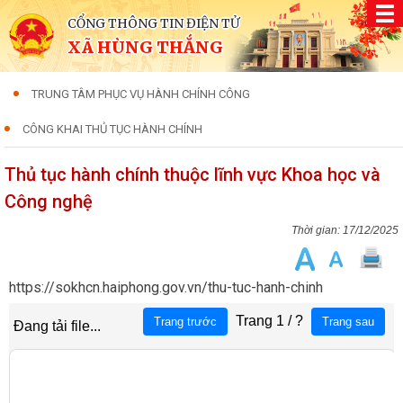
CỔNG THÔNG TIN ĐIỆN TỬ
XÃ HÙNG THẮNG
TRUNG TÂM PHỤC VỤ HÀNH CHÍNH CÔNG
CÔNG KHAI THỦ TỤC HÀNH CHÍNH
Thủ tục hành chính thuộc lĩnh vực Khoa học và
Công nghệ
17/12/2025
https://sokhcn.haiphong.gov.vn/thu-tuc-hanh-chinh