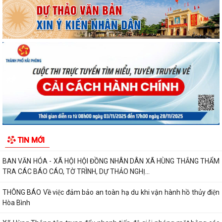
Đảng ủy xã Hùng Thắng tổ chức lớp bồi dưỡng, tập huấn lý luận chính
trị hè năm 2026
TRI ÂN CÁC ANH HÙNG LIỆT SĨ – THẮP SÁNG ĐẠO LÝ "UỐNG NƯỚC
NHỚ NGUỒN"
ỦY BAN MTTQ VIỆT NAM XÃ HÙNG THẮNG SƠ KẾT CÔNG TÁC MẶT
TRẬN 6 THÁNG ĐẦU NĂM 2026
MANG BẢN SẮC ĐI CÙNG THẾ GIỚI
THƯỜNG TRỰC HỘI ĐỒNG NHÂN DÂN XÃ HÙNG THẮNG HỌP NGHE
TIN MỚI
BÁO CÁO CÔNG TÁC CHUẨN BỊ KỲ HỌP THỨ 3
BAN VĂN HÓA - XÃ HỘI HỘI ĐỒNG NHÂN DÂN XÃ HÙNG THẮNG THẨM
TRA CÁC BÁO CÁO, TỜ TRÌNH, DỰ THẢO NGHỊ...
THÔNG BÁO Về việc đảm bảo an toàn hạ du khi vận hành hồ thủy điện
Hòa Bình