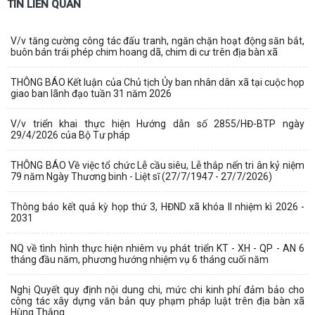
TIN LIÊN QUAN
V/v tăng cường công tác đấu tranh, ngăn chặn hoạt động săn bắt,
buôn bán trái phép chim hoang dã, chim di cư trên địa bàn xã
THÔNG BÁO Kết luận của Chủ tịch Ủy ban nhân dân xã tại cuộc họp
giao ban lãnh đạo tuần 31 năm 2026
V/v triển khai thực hiện Hướng dẫn số 2855/HĐ-BTP ngày
29/4/2026 của Bộ Tư pháp
THÔNG BÁO Về việc tổ chức Lễ cầu siêu, Lễ thắp nến tri ân kỷ niệm
79 năm Ngày Thương binh - Liệt sĩ (27/7/1947 - 27/7/2026)
Thông báo kết quả kỳ họp thứ 3, HĐND xã khóa II nhiệm kì 2026 -
2031
NQ về tình hình thực hiện nhiêm vụ phát triển KT - XH - QP - AN 6
tháng đầu năm, phương hướng nhiệm vụ 6 tháng cuối năm
Nghị Quyết quy định nội dung chi, mức chi kinh phí đảm bảo cho
công tác xây dựng văn bản quy phạm pháp luật trên địa bàn xã
Hùng Thắng