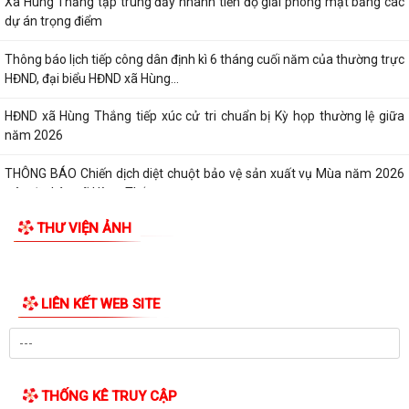
Xã Hùng Thắng tập trung đẩy nhanh tiến độ giải phóng mặt bằng các
dự án trọng điểm
Thông báo lịch tiếp công dân định kì 6 tháng cuối năm của thường trực
HĐND, đại biểu HĐND xã Hùng...
HĐND xã Hùng Thắng tiếp xúc cử tri chuẩn bị Kỳ họp thường lệ giữa
năm 2026
THÔNG BÁO Chiến dịch diệt chuột bảo vệ sản xuất vụ Mùa năm 2026
trên địa bàn xã Hùng Thắng
THƯ VIỆN ẢNH
Về việc ủy quyền thực hiện nhiệm vụ thuộc thẩm quyền của Ủy ban
nhân dân thành phố trong việc giải...
Quyết định số 2569/QĐ-UBND ngày 03/7/2026 của Uỷ ban nhân dân
LIÊN KẾT WEB SITE
thành phố Hải Phòng về việc công bố...
QĐ ban hành Nội quy tiếp công dân tại trụ sở UBND xã Hùng Thắng
Kế hoạch tiếp công dân 6 tháng cuối năm 2026 của Chủ tịch Ủy ban
THỐNG KÊ TRUY CẬP
nhân dân xã Hùng Thắng