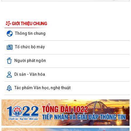
GIỚI THIỆU CHUNG
Thông tin chung
Tổ chức bộ máy
Quyết định phê duyệt kết quả kỳ xét tuyển viên chức Ban quản lý dự án
Người phát ngôn
đầu tư xây dựng xã Hùng Thắng...
XÃ HÙNG THẮNG TỔ CHỨC LỄ CHÀO CỜ ĐẦU THÁNG 8/2026
Di sản - Văn hóa
Hải Phòng giảm thời gian giải quyết từ 50% trở lên hơn 1.900 thủ tục
Tác phẩm Văn học, nghệ thuật
hành chính
XÃ HÙNG THẮNG CÔNG BỐ CÁC QUYẾT ĐỊNH VỀ CÔNG TÁC CÁN BỘ
TẠI TRƯỜNG TRUNG HỌC CƠ SỞ VINH QUANG
Hội nghị toàn quốc quán triệt và triển khai thực hiện Nghị quyết Hội
nghị lần thứ ba Ban Chấp hành...