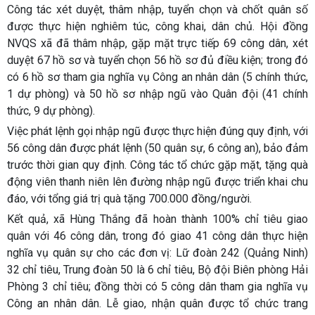
Công tác xét duyệt, thâm nhập, tuyển chọn và chốt quân số
được thực hiện nghiêm túc, công khai, dân chủ. Hội đồng
NVQS xã đã thâm nhập, gặp mặt trực tiếp 69 công dân, xét
duyệt 67 hồ sơ và tuyển chọn 56 hồ sơ đủ điều kiện; trong đó
có 6 hồ sơ tham gia nghĩa vụ Công an nhân dân (5 chính thức,
1 dự phòng) và 50 hồ sơ nhập ngũ vào Quân đội (41 chính
thức, 9 dự phòng).
Việc phát lệnh gọi nhập ngũ được thực hiện đúng quy định, với
56 công dân được phát lệnh (50 quân sự, 6 công an), bảo đảm
trước thời gian quy định. Công tác tổ chức gặp mặt, tặng quà
động viên thanh niên lên đường nhập ngũ được triển khai chu
đáo, với tổng giá trị quà tặng 700.000 đồng/người.
Kết quả, xã Hùng Thắng đã hoàn thành 100% chỉ tiêu giao
quân với 46 công dân, trong đó giao 41 công dân thực hiện
nghĩa vụ quân sự cho các đơn vị: Lữ đoàn 242 (Quảng Ninh)
32 chỉ tiêu, Trung đoàn 50 là 6 chỉ tiêu, Bộ đội Biên phòng Hải
Phòng 3 chỉ tiêu; đồng thời có 5 công dân tham gia nghĩa vụ
Công an nhân dân. Lễ giao, nhận quân được tổ chức trang