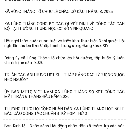
XÃ HÙNG THẮNG TỔ CHỨC LỄ CHÀO CỜ ĐẦU THÁNG 8/2026
XÃ HÙNG THẮNG CÔNG BỐ CÁC QUYẾT ĐỊNH VỀ CÔNG TÁC CÁN
BỘ TẠI TRƯỜNG TRUNG HỌC CƠ SỞ VINH QUANG
Hội nghị toàn quốc quán triệt và triển khai thực hiện Nghị quyết Hội
nghị lần thứ ba Ban Chấp hành Trung ương Đảng khóa XIV
Đảng ủy xã Hùng Thắng tổ chức lớp bồi dưỡng, tập huấn lý luận
chính trị hè năm 2026
TRI ÂN CÁC ANH HÙNG LIỆT SĨ – THẮP SÁNG ĐẠO LÝ "UỐNG NƯỚC
NHỚ NGUỒN"
ỦY BAN MTTQ VIỆT NAM XÃ HÙNG THẮNG SƠ KẾT CÔNG TÁC
MẶT TRẬN 6 THÁNG ĐẦU NĂM 2026
THƯỜNG TRỰC HỘI ĐỒNG NHÂN DÂN XÃ HÙNG THẮNG HỌP NGHE
BÁO CÁO CÔNG TÁC CHUẨN BỊ KỲ HỌP THỨ 3
Ban Kinh tế - Ngân sách Hội đồng nhân dân xã thẩm tra các báo