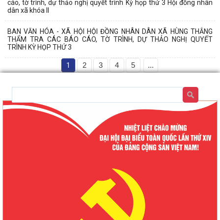
cáo, tờ trình, dự thảo nghị quyết trình Kỳ họp thứ 3 Hội đồng nhân
dân xã khóa II
BAN VĂN HÓA - XÃ HỘI HỘI ĐỒNG NHÂN DÂN XÃ HÙNG THẮNG
THẨM TRA CÁC BÁO CÁO, TỜ TRÌNH, DỰ THẢO NGHỊ QUYẾT
TRÌNH KỲ HỌP THỨ 3
1
2
3
4
5
...