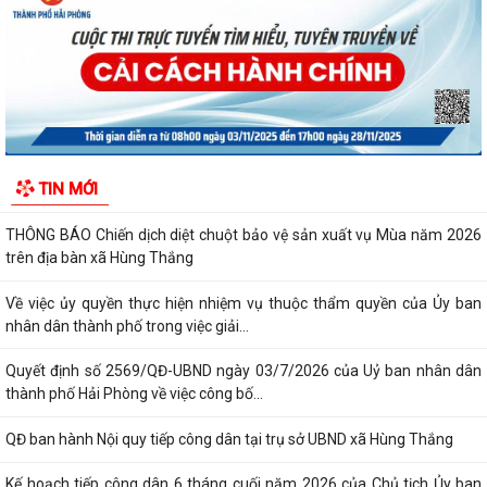
Xã Hùng Thắng tập trung đẩy nhanh tiến độ giải phóng mặt bằng các
dự án trọng điểm
Thông báo lịch tiếp công dân định kì 6 tháng cuối năm của thường trực
HĐND, đại biểu HĐND xã Hùng...
HĐND xã Hùng Thắng tiếp xúc cử tri chuẩn bị Kỳ họp thường lệ giữa
TIN MỚI
năm 2026
THÔNG BÁO Chiến dịch diệt chuột bảo vệ sản xuất vụ Mùa năm 2026
trên địa bàn xã Hùng Thắng
Về việc ủy quyền thực hiện nhiệm vụ thuộc thẩm quyền của Ủy ban
nhân dân thành phố trong việc giải...
Quyết định số 2569/QĐ-UBND ngày 03/7/2026 của Uỷ ban nhân dân
thành phố Hải Phòng về việc công bố...
QĐ ban hành Nội quy tiếp công dân tại trụ sở UBND xã Hùng Thắng
Kế hoạch tiếp công dân 6 tháng cuối năm 2026 của Chủ tịch Ủy ban