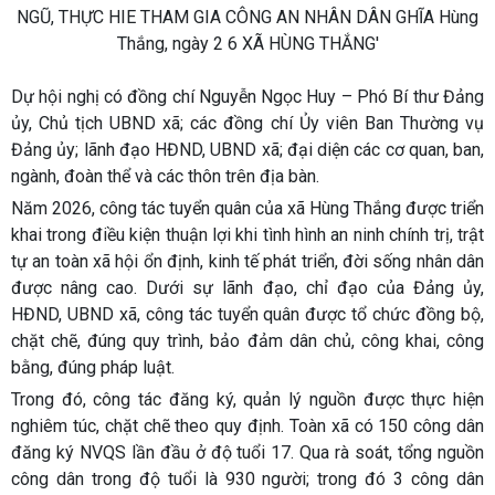
Dự hội nghị có đồng chí Nguyễn Ngọc Huy – Phó Bí thư Đảng
ủy, Chủ tịch UBND xã; các đồng chí Ủy viên Ban Thường vụ
Đảng ủy; lãnh đạo HĐND, UBND xã; đại diện các cơ quan, ban,
ngành, đoàn thể và các thôn trên địa bàn.
Năm 2026, công tác tuyển quân của xã Hùng Thắng được triển
khai trong điều kiện thuận lợi khi tình hình an ninh chính trị, trật
tự an toàn xã hội ổn định, kinh tế phát triển, đời sống nhân dân
được nâng cao. Dưới sự lãnh đạo, chỉ đạo của Đảng ủy,
HĐND, UBND xã, công tác tuyển quân được tổ chức đồng bộ,
chặt chẽ, đúng quy trình, bảo đảm dân chủ, công khai, công
bằng, đúng pháp luật.
Trong đó, công tác đăng ký, quản lý nguồn được thực hiện
nghiêm túc, chặt chẽ theo quy định. Toàn xã có 150 công dân
đăng ký NVQS lần đầu ở độ tuổi 17. Qua rà soát, tổng nguồn
công dân trong độ tuổi là 930 người; trong đó 3 công dân