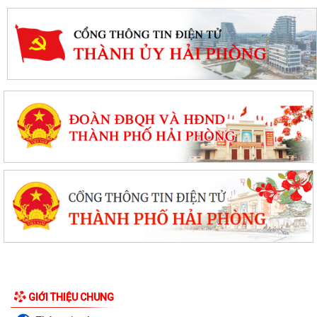
Quyết định phê duyệt kết quả kỳ xét tuyển viên chức Ban quản lý dự án
đầu tư xây dựng xã Hùng Thắng...
XÃ HÙNG THẮNG TỔ CHỨC LỄ CHÀO CỜ ĐẦU THÁNG 8/2026
Hải Phòng giảm thời gian giải quyết từ 50% trở lên hơn 1.900 thủ tục
hành chính
XÃ HÙNG THẮNG CÔNG BỐ CÁC QUYẾT ĐỊNH VỀ CÔNG TÁC CÁN BỘ
TẠI TRƯỜNG TRUNG HỌC CƠ SỞ VINH QUANG
GIỚI THIỆU CHUNG
Hội nghị toàn quốc quán triệt và triển khai thực hiện Nghị quyết Hội