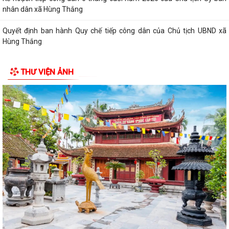
nhân dân xã Hùng Thắng
Quyết định ban hành Quy chế tiếp công dân của Chủ tịch UBND xã
Hùng Thắng
XÃ HÙNG THẮNG TỔ CHỨC LỄ CHÀO CỜ ĐẦU THÁNG 7 NĂM 2026
THƯ VIỆN ẢNH
THÔNG BÁO Về việc công khai niêm yết về nghĩa vụ thuế và tạm hoãn
xuất cảnh đối với công dân trên...
V/v triển khai thực hiện Quyết định số 51/2026/QĐ-UBND ngày
26/6/2026 của UBND thành phố ban hành...
Xã Hùng Thắng công bố các quyết định về công tác cán bộ
Xã Hùng Thắng sơ kết nhiệm vụ phát triển kinh tế - xã hội 6 tháng đầu
năm, triển khai nhiệm vụ 6...
HỘI CCB TP HẢI PHÒNG BÀN GIAO KINH PHÍ HỖ TRỢ SỬA CHỮA VÀ
KHÁNH THÀNH NHÀ “NGHĨA TÌNH CỰU CHIẾN...