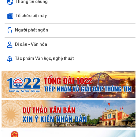
Thông tin chung
nghị lần thứ ba Ban Chấp hành...
Tổ chức bộ máy
Đảng ủy xã Hùng Thắng tổ chức lớp bồi dưỡng, tập huấn lý luận chính
trị hè năm 2026
Người phát ngôn
TRI ÂN CÁC ANH HÙNG LIỆT SĨ – THẮP SÁNG ĐẠO LÝ "UỐNG NƯỚC
NHỚ NGUỒN"
Di sản - Văn hóa
ỦY BAN MTTQ VIỆT NAM XÃ HÙNG THẮNG SƠ KẾT CÔNG TÁC MẶT
Tác phẩm Văn học, nghệ thuật
TRẬN 6 THÁNG ĐẦU NĂM 2026
MANG BẢN SẮC ĐI CÙNG THẾ GIỚI
THƯỜNG TRỰC HỘI ĐỒNG NHÂN DÂN XÃ HÙNG THẮNG HỌP NGHE
BÁO CÁO CÔNG TÁC CHUẨN BỊ KỲ HỌP THỨ 3
BAN VĂN HÓA - XÃ HỘI HỘI ĐỒNG NHÂN DÂN XÃ HÙNG THẮNG THẨM
TRA CÁC BÁO CÁO, TỜ TRÌNH, DỰ THẢO NGHỊ...
THÔNG BÁO Về việc đảm bảo an toàn hạ du khi vận hành hồ thủy điện
Hòa Bình