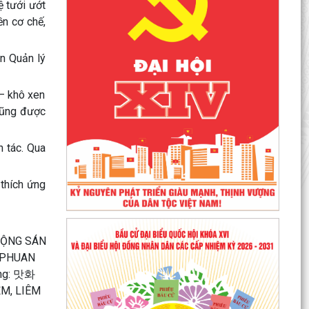
 tưới ướt
ền cơ chế,
n Quản lý
 – khô xen
 cũng được
h tác. Qua
 thích ứng