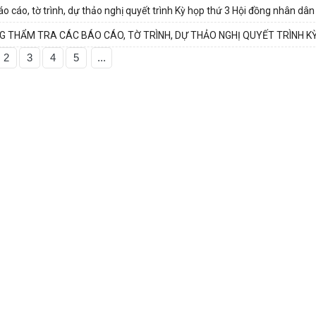
 cáo, tờ trình, dự thảo nghị quyết trình Kỳ họp thứ 3 Hội đồng nhân dân 
G THẨM TRA CÁC BÁO CÁO, TỜ TRÌNH, DỰ THẢO NGHỊ QUYẾT TRÌNH K
2
3
4
5
...