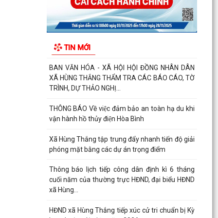
cuối năm của thường trực HĐND, đại biểu HĐND
xã Hùng...
HĐND xã Hùng Thắng tiếp xúc cử tri chuẩn bị Kỳ
TIN MỚI
họp thường lệ giữa năm 2026
THÔNG BÁO Chiến dịch diệt chuột bảo vệ sản
xuất vụ Mùa năm 2026 trên địa bàn xã Hùng
Thắng
Về việc ủy quyền thực hiện nhiệm vụ thuộc thẩm
quyền của Ủy ban nhân dân thành phố trong
việc giải...
Quyết định số 2569/QĐ-UBND ngày 03/7/2026
của Uỷ ban nhân dân thành phố Hải Phòng về
việc công bố...
QĐ ban hành Nội quy tiếp công dân tại trụ sở
UBND xã Hùng Thắng