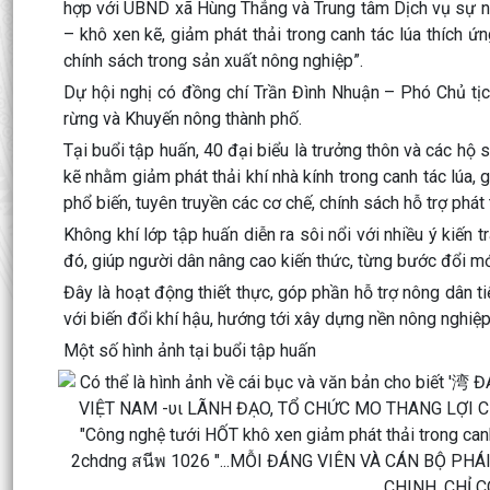
hợp với UBND xã Hùng Thắng và Trung tâm Dịch vụ sự ng
– khô xen kẽ, giảm phát thải trong canh tác lúa thích ứn
chính sách trong sản xuất nông nghiệp”.
Dự hội nghị có đồng chí Trần Đình Nhuận – Phó Chủ tị
rừng và Khuyến nông thành phố.
Tại buổi tập huấn, 40 đại biểu là trưởng thôn và các hộ 
kẽ nhằm giảm phát thải khí nhà kính trong canh tác lúa, 
phổ biến, tuyên truyền các cơ chế, chính sách hỗ trợ phát
Không khí lớp tập huấn diễn ra sôi nổi với nhiều ý kiến t
đó, giúp người dân nâng cao kiến thức, từng bước đổi m
Đây là hoạt động thiết thực, góp phần hỗ trợ nông dân t
với biến đổi khí hậu, hướng tới xây dựng nền nông nghiệp
Một số hình ảnh tại buổi tập huấn