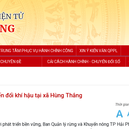
IỆN TỬ
ẮNG
TRUNG TÂM PHỤC VỤ HÀNH CHÍNH CÔNG
XIN Ý KIẾN VĂN QPPL
 CHUYÊN ĐỀ
CẢI CÁCH HÀNH CHÍNH - CHUYỂN ĐỔI SỐ
ến đổi khí hậu tại xã Hùng Thắng
i phát triển bền vững, Ban Quản lý rừng và Khuyến nông TP Hải 