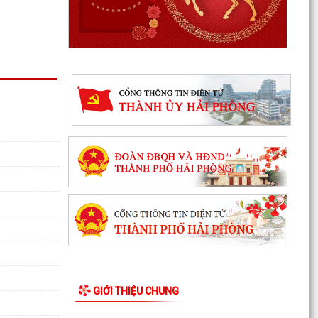
Hùng Thắng...
XÃ HÙNG THẮNG TỔ CHỨC LỄ CHÀO CỜ ĐẦU
THÁNG 8/2026
Hải Phòng giảm thời gian giải quyết từ 50% trở
lên hơn 1.900 thủ tục hành chính
XÃ HÙNG THẮNG CÔNG BỐ CÁC QUYẾT ĐỊNH
VỀ CÔNG TÁC CÁN BỘ TẠI TRƯỜNG TRUNG
HỌC CƠ SỞ VINH QUANG
Hội nghị toàn quốc quán triệt và triển khai thực
hiện Nghị quyết Hội nghị lần thứ ba Ban Chấp
hành...
Đảng ủy xã Hùng Thắng tổ chức lớp bồi dưỡng,
tập huấn lý luận chính trị hè năm 2026
TRI ÂN CÁC ANH HÙNG LIỆT SĨ – THẮP SÁNG
GIỚI THIỆU CHUNG
ĐẠO LÝ "UỐNG NƯỚC NHỚ NGUỒN"