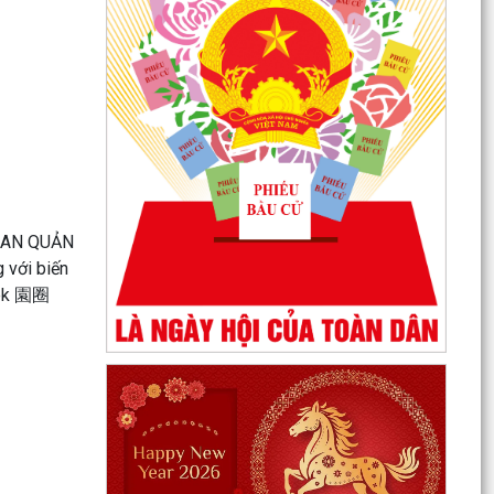
Quyết định phê duyệt kết quả kỳ xét tuyển viên
chức Ban quản lý dự án đầu tư xây dựng xã