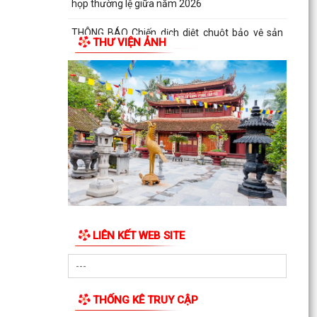
Kế hoạch tiếp công dân 6 tháng cuối năm 2026
của Chủ tịch Ủy ban nhân dân xã Hùng Thắng
THƯ VIỆN ẢNH
Quyết định ban hành Quy chế tiếp công dân của
Chủ tịch UBND xã Hùng Thắng
XÃ HÙNG THẮNG TỔ CHỨC LỄ CHÀO CỜ ĐẦU
THÁNG 7 NĂM 2026
THÔNG BÁO Về việc công khai niêm yết về nghĩa
vụ thuế và tạm hoãn xuất cảnh đối với công dân
trên...
V/v triển khai thực hiện Quyết định số
51/2026/QĐ-UBND ngày 26/6/2026 của UBND
thành phố ban hành...
LIÊN KẾT WEB SITE
Xã Hùng Thắng công bố các quyết định về công
tác cán bộ
Xã Hùng Thắng sơ kết nhiệm vụ phát triển kinh
THỐNG KÊ TRUY CẬP
tế - xã hội 6 tháng đầu năm, triển khai nhiệm vụ