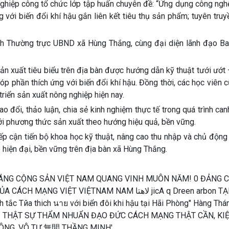
hiệp công tổ chức lớp tập huấn chuyên đề: “Ứng dụng công nghệ
g với biến đổi khí hậu gắn liên kết tiêu thụ sản phẩm; tuyên truy
ch Thường trực UBND xã Hùng Thắng, cùng đại diện lãnh đạo Ba
sản xuất tiêu biểu trên địa bàn được hướng dẫn kỹ thuật tưới ướt
góp phần thích ứng với biến đổi khí hậu. Đồng thời, các học viên
 triển sản xuất nông nghiệp hiện nay.
rao đổi, thảo luận, chia sẻ kinh nghiệm thực tế trong quá trình can
ới phương thức sản xuất theo hướng hiệu quả, bền vững.
iếp cận tiến bộ khoa học kỹ thuật, nâng cao thu nhập và chủ động
 hiện đại, bền vững trên địa bàn xã Hùng Thắng.