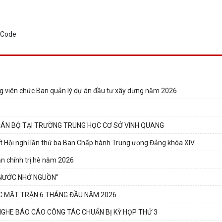
ng viên chức Ban quản lý dự án đầu tư xây dựng năm 2026
CÁN BỘ TẠI TRƯỜNG TRUNG HỌC CƠ SỞ VINH QUANG
uyết Hội nghị lần thứ ba Ban Chấp hành Trung ương Đảng khóa XIV
ận chính trị hè năm 2026
G NƯỚC NHỚ NGUỒN"
C MẶT TRẬN 6 THÁNG ĐẦU NĂM 2026
GHE BÁO CÁO CÔNG TÁC CHUẨN BỊ KỲ HỌP THỨ 3