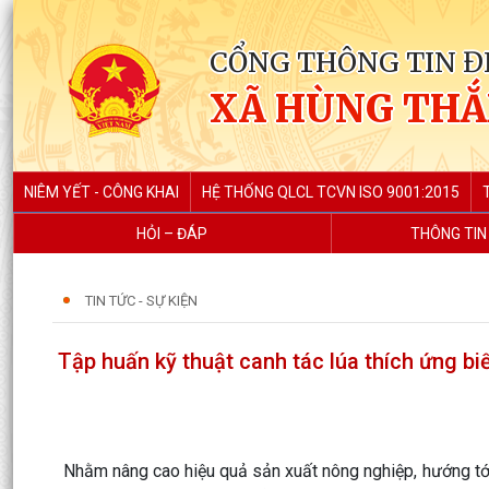
CỔNG THÔNG TIN Đ
XÃ HÙNG TH
NIÊM YẾT - CÔNG KHAI
HỆ THỐNG QLCL TCVN ISO 9001:2015
HỎI – ĐÁP
THÔNG TIN
TIN TỨC - SỰ KIỆN
Tập huấn kỹ thuật canh tác lúa thích ứng bi
Nhằm nâng cao hiệu quả sản xuất nông nghiệp, hướng tớ