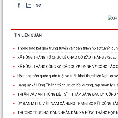
TIN LIÊN QUAN
Thông báo kết quả trúng tuyển và hoàn thiện hồ sơ tuyển dụ
XÃ HÙNG THẮNG TỔ CHỨC LỄ CHÀO CỜ ĐẦU THÁNG 8/2026
XÃ HÙNG THẮNG CÔNG BỐ CÁC QUYẾT ĐỊNH VỀ CÔNG TÁC 
Hội nghị toàn quốc quán triệt và triển khai thực hiện Nghị q
Đảng ủy xã Hùng Thắng tổ chức lớp bồi dưỡng, tập huấn lý lu
TRI ÂN CÁC ANH HÙNG LIỆT SĨ – THẮP SÁNG ĐẠO LÝ "UỐN
ỦY BAN MTTQ VIỆT NAM XÃ HÙNG THẮNG SƠ KẾT CÔNG TÁ
THƯỜNG TRỰC HỘI ĐỒNG NHÂN DÂN XÃ HÙNG THẮNG HỌP N