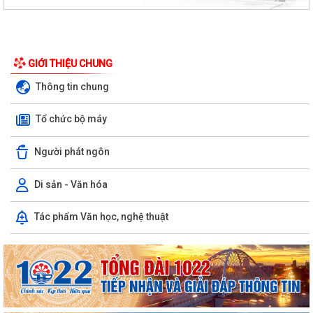
GIỚI THIỆU CHUNG
Thông tin chung
Tổ chức bộ máy
Quyết định phê duyệt kết quả kỳ xét tuyển viên chức Ban quản lý dự án
Người phát ngôn
đầu tư xây dựng xã Hùng Thắng...
XÃ HÙNG THẮNG TỔ CHỨC LỄ CHÀO CỜ ĐẦU THÁNG 8/2026
Di sản - Văn hóa
Hải Phòng giảm thời gian giải quyết từ 50% trở lên hơn 1.900 thủ tục
Tác phẩm Văn học, nghệ thuật
hành chính
XÃ HÙNG THẮNG CÔNG BỐ CÁC QUYẾT ĐỊNH VỀ CÔNG TÁC CÁN BỘ
TẠI TRƯỜNG TRUNG HỌC CƠ SỞ VINH QUANG
Hội nghị toàn quốc quán triệt và triển khai thực hiện Nghị quyết Hội