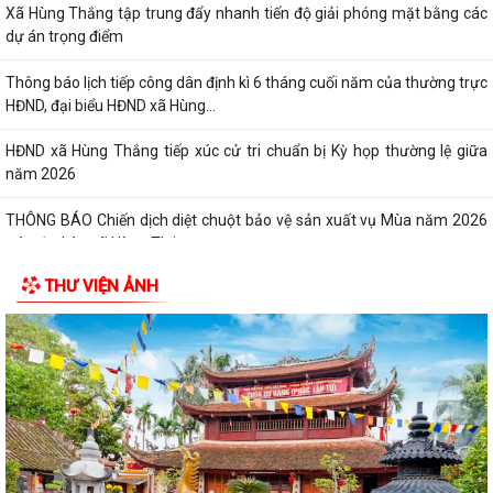
Xã Hùng Thắng tập trung đẩy nhanh tiến độ giải phóng mặt bằng các
dự án trọng điểm
Thông báo lịch tiếp công dân định kì 6 tháng cuối năm của thường trực
HĐND, đại biểu HĐND xã Hùng...
HĐND xã Hùng Thắng tiếp xúc cử tri chuẩn bị Kỳ họp thường lệ giữa
năm 2026
THÔNG BÁO Chiến dịch diệt chuột bảo vệ sản xuất vụ Mùa năm 2026
trên địa bàn xã Hùng Thắng
THƯ VIỆN ẢNH
Về việc ủy quyền thực hiện nhiệm vụ thuộc thẩm quyền của Ủy ban
nhân dân thành phố trong việc giải...
Quyết định số 2569/QĐ-UBND ngày 03/7/2026 của Uỷ ban nhân dân
thành phố Hải Phòng về việc công bố...
QĐ ban hành Nội quy tiếp công dân tại trụ sở UBND xã Hùng Thắng
Kế hoạch tiếp công dân 6 tháng cuối năm 2026 của Chủ tịch Ủy ban