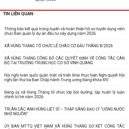
TIN LIÊN QUAN
Thông báo kết quả trúng tuyển và hoàn thiện hồ sơ tuyển dụng viên
chức Ban quản lý dự án đầu tư xây dựng năm 2026
XÃ HÙNG THẮNG TỔ CHỨC LỄ CHÀO CỜ ĐẦU THÁNG 8/2026
XÃ HÙNG THẮNG CÔNG BỐ CÁC QUYẾT ĐỊNH VỀ CÔNG TÁC CÁN
BỘ TẠI TRƯỜNG TRUNG HỌC CƠ SỞ VINH QUANG
Hội nghị toàn quốc quán triệt và triển khai thực hiện Nghị quyết Hội
nghị lần thứ ba Ban Chấp hành Trung ương Đảng khóa XIV
Đảng ủy xã Hùng Thắng tổ chức lớp bồi dưỡng, tập huấn lý luận
chính trị hè năm 2026
TRI ÂN CÁC ANH HÙNG LIỆT SĨ – THẮP SÁNG ĐẠO LÝ "UỐNG NƯỚC
NHỚ NGUỒN"
ỦY BAN MTTQ VIỆT NAM XÃ HÙNG THẮNG SƠ KẾT CÔNG TÁC