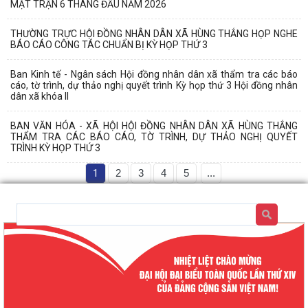
MẶT TRẬN 6 THÁNG ĐẦU NĂM 2026
THƯỜNG TRỰC HỘI ĐỒNG NHÂN DÂN XÃ HÙNG THẮNG HỌP NGHE
BÁO CÁO CÔNG TÁC CHUẨN BỊ KỲ HỌP THỨ 3
Ban Kinh tế - Ngân sách Hội đồng nhân dân xã thẩm tra các báo
cáo, tờ trình, dự thảo nghị quyết trình Kỳ họp thứ 3 Hội đồng nhân
dân xã khóa II
BAN VĂN HÓA - XÃ HỘI HỘI ĐỒNG NHÂN DÂN XÃ HÙNG THẮNG
THẨM TRA CÁC BÁO CÁO, TỜ TRÌNH, DỰ THẢO NGHỊ QUYẾT
TRÌNH KỲ HỌP THỨ 3
1
2
3
4
5
...