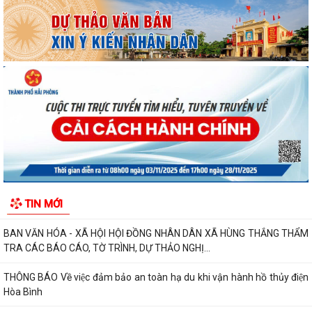
nghị lần thứ ba Ban Chấp hành...
Đảng ủy xã Hùng Thắng tổ chức lớp bồi dưỡng, tập huấn lý luận chính
trị hè năm 2026
TRI ÂN CÁC ANH HÙNG LIỆT SĨ – THẮP SÁNG ĐẠO LÝ "UỐNG NƯỚC
NHỚ NGUỒN"
ỦY BAN MTTQ VIỆT NAM XÃ HÙNG THẮNG SƠ KẾT CÔNG TÁC MẶT
TRẬN 6 THÁNG ĐẦU NĂM 2026
MANG BẢN SẮC ĐI CÙNG THẾ GIỚI
THƯỜNG TRỰC HỘI ĐỒNG NHÂN DÂN XÃ HÙNG THẮNG HỌP NGHE
TIN MỚI
BÁO CÁO CÔNG TÁC CHUẨN BỊ KỲ HỌP THỨ 3
BAN VĂN HÓA - XÃ HỘI HỘI ĐỒNG NHÂN DÂN XÃ HÙNG THẮNG THẨM
TRA CÁC BÁO CÁO, TỜ TRÌNH, DỰ THẢO NGHỊ...
THÔNG BÁO Về việc đảm bảo an toàn hạ du khi vận hành hồ thủy điện
Hòa Bình