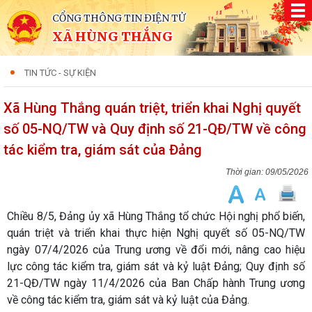
CỔNG THÔNG TIN ĐIỆN TỬ
XÃ HÙNG THẮNG
TIN TỨC - SỰ KIỆN
Xã Hùng Thắng quán triệt, triển khai Nghị quyết
số 05-NQ/TW và Quy định số 21-QĐ/TW về công
tác kiểm tra, giám sát của Đảng
09/05/2026
Chiều 8/5, Đảng ủy xã Hùng Thắng tổ chức Hội nghị phổ biến,
quán triệt và triển khai thực hiện Nghị quyết số 05-NQ/TW
ngày 07/4/2026 của Trung ương về đổi mới, nâng cao hiệu
lực công tác kiểm tra, giám sát và kỷ luật Đảng; Quy định số
21-QĐ/TW ngày 11/4/2026 của Ban Chấp hành Trung ương
về công tác kiểm tra, giám sát và kỷ luật của Đảng.