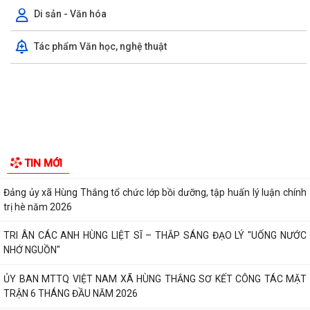
Di sản - Văn hóa
Tác phẩm Văn học, nghệ thuật
Quyết định phê duyệt kết quả kỳ xét tuyển viên chức Ban quản lý dự án
đầu tư xây dựng xã Hùng Thắng...
XÃ HÙNG THẮNG TỔ CHỨC LỄ CHÀO CỜ ĐẦU THÁNG 8/2026
Hải Phòng giảm thời gian giải quyết từ 50% trở lên hơn 1.900 thủ tục
hành chính
XÃ HÙNG THẮNG CÔNG BỐ CÁC QUYẾT ĐỊNH VỀ CÔNG TÁC CÁN BỘ
TẠI TRƯỜNG TRUNG HỌC CƠ SỞ VINH QUANG
Hội nghị toàn quốc quán triệt và triển khai thực hiện Nghị quyết Hội