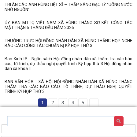
TRI ÂN CÁC ANH HÙNG LIỆT SĨ – THẮP SÁNG ĐẠO LÝ "UỐNG NƯỚC
NHỚ NGUỒN"
ỦY BAN MTTQ VIỆT NAM XÃ HÙNG THẮNG SƠ KẾT CÔNG TÁC
MẶT TRẬN 6 THÁNG ĐẦU NĂM 2026
THƯỜNG TRỰC HỘI ĐỒNG NHÂN DÂN XÃ HÙNG THẮNG HỌP NGHE
BÁO CÁO CÔNG TÁC CHUẨN BỊ KỲ HỌP THỨ 3
Ban Kinh tế - Ngân sách Hội đồng nhân dân xã thẩm tra các báo
cáo, tờ trình, dự thảo nghị quyết trình Kỳ họp thứ 3 Hội đồng nhân
dân xã khóa II
BAN VĂN HÓA - XÃ HỘI HỘI ĐỒNG NHÂN DÂN XÃ HÙNG THẮNG
THẨM TRA CÁC BÁO CÁO, TỜ TRÌNH, DỰ THẢO NGHỊ QUYẾT
TRÌNH KỲ HỌP THỨ 3
1
2
3
4
5
...