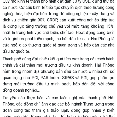
Quy mô kinh tế thành phố hiện đạt gần 30 tỷ USD, đứng thứ ba
cả nước. Cơ cấu kinh tế tiếp tục chuyển dịch theo hướng công
nghiệp hóa, hiện đại hóa, trong đó công nghiệp - xây dựng và
dịch vụ chiếm gần 90% GRDP, sản xuất công nghiệp tiếp tục
là động lực tăng trưởng chủ yếu với mức tăng khoảng 15%,
nhất là trong lĩnh vực chế biến, chế tạo. Hoạt động cảng biển
và logistics phát triển mạnh, thu hút đầu tư cao. Hải Phòng là
cửa ngõ giao thương quốc tế quan trọng và hấp dẫn các nhà
đầu tư quốc tế.
Thành phố cũng đạt nhiều kết quả tích cực trong cải cách hành
chính và cải thiện môi trường đầu tư kinh doanh. Hải Phòng
nằm trong nhóm địa phương dẫn đầu cả nước ở nhiều chỉ số
quan trọng như PCI, PAR Index, SIPAS và PGI, góp phần tạo
dựng môi trường đầu tư minh bạch, hấp dẫn đối với cộng
đồng doanh nghiệp…
Từ yêu cầu thực tiễn và các kiến nghị của thành phố Hải
Phòng, các đồng chí lãnh đạo các bộ, ngành Trung ương trong
đoàn công tác tham gia thảo luận, đóng góp nhiều ý kiến
nhằm giúp Hải Phòng phát huy tốt hơn các tiềm năng, lợi thế