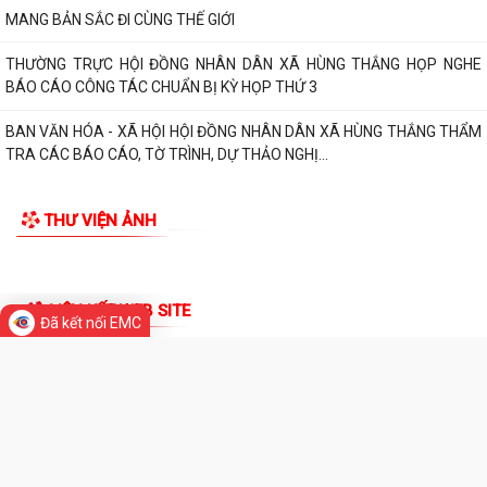
nghị lần thứ ba Ban Chấp hành...
TIN MỚI
Đảng ủy xã Hùng Thắng tổ chức lớp bồi dưỡng, tập huấn lý luận chính
trị hè năm 2026
TRI ÂN CÁC ANH HÙNG LIỆT SĨ – THẮP SÁNG ĐẠO LÝ "UỐNG NƯỚC
NHỚ NGUỒN"
ỦY BAN MTTQ VIỆT NAM XÃ HÙNG THẮNG SƠ KẾT CÔNG TÁC MẶT
TRẬN 6 THÁNG ĐẦU NĂM 2026
MANG BẢN SẮC ĐI CÙNG THẾ GIỚI
THƯỜNG TRỰC HỘI ĐỒNG NHÂN DÂN XÃ HÙNG THẮNG HỌP NGHE
Đã kết nối EMC
BÁO CÁO CÔNG TÁC CHUẨN BỊ KỲ HỌP THỨ 3
BAN VĂN HÓA - XÃ HỘI HỘI ĐỒNG NHÂN DÂN XÃ HÙNG THẮNG THẨM
TRA CÁC BÁO CÁO, TỜ TRÌNH, DỰ THẢO NGHỊ...
THÔNG BÁO Về việc đảm bảo an toàn hạ du khi vận hành hồ thủy điện
Hòa Bình