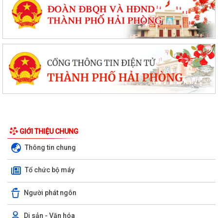
Quyết định phê duyệt kết quả kỳ xét tuyển viên chức Ban quản lý dự án
đầu tư xây dựng xã Hùng Thắng...
XÃ HÙNG THẮNG TỔ CHỨC LỄ CHÀO CỜ ĐẦU THÁNG 8/2026
Hải Phòng giảm thời gian giải quyết từ 50% trở lên hơn 1.900 thủ tục
hành chính
XÃ HÙNG THẮNG CÔNG BỐ CÁC QUYẾT ĐỊNH VỀ CÔNG TÁC CÁN BỘ
TẠI TRƯỜNG TRUNG HỌC CƠ SỞ VINH QUANG
GIỚI THIỆU CHUNG
Hội nghị toàn quốc quán triệt và triển khai thực hiện Nghị quyết Hội
Thông tin chung
nghị lần thứ ba Ban Chấp hành...
Tổ chức bộ máy
Đảng ủy xã Hùng Thắng tổ chức lớp bồi dưỡng, tập huấn lý luận chính
trị hè năm 2026
Người phát ngôn
TRI ÂN CÁC ANH HÙNG LIỆT SĨ – THẮP SÁNG ĐẠO LÝ "UỐNG NƯỚC
NHỚ NGUỒN"
Di sản - Văn hóa