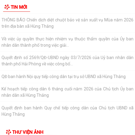
HĐND xã Hùng Thắng tiếp xúc cử tri chuẩn bị Kỳ họp thường lệ giữa
TIN MỚI
năm 2026
THÔNG BÁO Chiến dịch diệt chuột bảo vệ sản xuất vụ Mùa năm 2026
trên địa bàn xã Hùng Thắng
Về việc ủy quyền thực hiện nhiệm vụ thuộc thẩm quyền của Ủy ban
nhân dân thành phố trong việc giải...
Quyết định số 2569/QĐ-UBND ngày 03/7/2026 của Uỷ ban nhân dân
thành phố Hải Phòng về việc công bố...
QĐ ban hành Nội quy tiếp công dân tại trụ sở UBND xã Hùng Thắng
Kế hoạch tiếp công dân 6 tháng cuối năm 2026 của Chủ tịch Ủy ban
nhân dân xã Hùng Thắng
Quyết định ban hành Quy chế tiếp công dân của Chủ tịch UBND xã
Hùng Thắng
XÃ HÙNG THẮNG TỔ CHỨC LỄ CHÀO CỜ ĐẦU THÁNG 7 NĂM 2026
THƯ VIỆN ẢNH