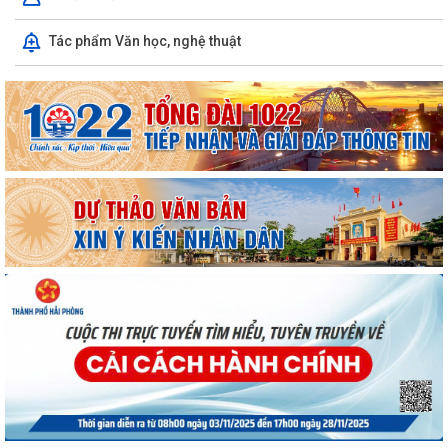
ỦY BAN MTTQ VIỆT NAM XÃ HÙNG THẮNG SƠ KẾT CÔNG TÁC MẶT
Tác phẩm Văn học, nghệ thuật
TRẬN 6 THÁNG ĐẦU NĂM 2026
MANG BẢN SẮC ĐI CÙNG THẾ GIỚI
THƯỜNG TRỰC HỘI ĐỒNG NHÂN DÂN XÃ HÙNG THẮNG HỌP NGHE
BÁO CÁO CÔNG TÁC CHUẨN BỊ KỲ HỌP THỨ 3
BAN VĂN HÓA - XÃ HỘI HỘI ĐỒNG NHÂN DÂN XÃ HÙNG THẮNG THẨM
TRA CÁC BÁO CÁO, TỜ TRÌNH, DỰ THẢO NGHỊ...
THÔNG BÁO Về việc đảm bảo an toàn hạ du khi vận hành hồ thủy điện
Hòa Bình
Xã Hùng Thắng tập trung đẩy nhanh tiến độ giải phóng mặt bằng các
dự án trọng điểm
Thông báo lịch tiếp công dân định kì 6 tháng cuối năm của thường trực
HĐND, đại biểu HĐND xã Hùng...