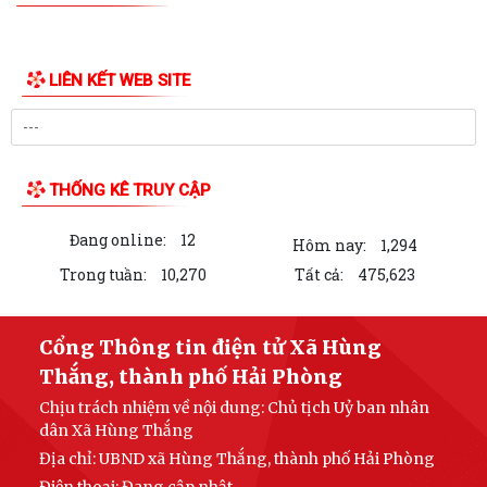
THÔNG BÁO Về việc công khai niêm yết về nghĩa vụ thuế và tạm hoãn
xuất cảnh đối với công dân trên...
V/v triển khai thực hiện Quyết định số 51/2026/QĐ-UBND ngày
26/6/2026 của UBND thành phố ban hành...
Xã Hùng Thắng công bố các quyết định về công tác cán bộ
Xã Hùng Thắng sơ kết nhiệm vụ phát triển kinh tế - xã hội 6 tháng đầu
năm, triển khai nhiệm vụ 6...
HỘI CCB TP HẢI PHÒNG BÀN GIAO KINH PHÍ HỖ TRỢ SỬA CHỮA VÀ
KHÁNH THÀNH NHÀ “NGHĨA TÌNH CỰU CHIẾN...
HĐND xã Hùng Thắng thông qua Nghị quyết về việc sắp xếp, tổ chức lại
các thôn trên địa bàn xã
LIÊN KẾT WEB SITE
HĐND xã Hùng Thắng giám sát việc thực hiện pháp luật lao động và
công tác phòng cháy, chữa cháy
Hùng Thắng triển khai làm việc với các thôn về công tác lựa chọn nhân