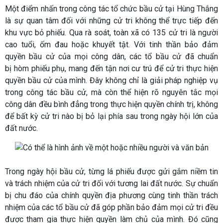
Một điểm nhấn trong công tác tổ chức bầu cử tại Hùng Thắng
là sự quan tâm đối với những cử tri không thể trực tiếp đến
khu vực bỏ phiếu. Qua rà soát, toàn xã có
135 cử tri là người
cao tuổi, ốm đau hoặc khuyết tật
. Với tinh thần bảo đảm
quyền bầu cử của mọi công dân, các tổ bầu cử đã chuẩn
bị
hòm phiếu phụ
, mang đến tận nơi cư trú để cử tri thực hiện
quyền bầu cử của mình. Đây không chỉ là giải pháp nghiệp vụ
trong công tác bầu cử, mà còn thể hiện rõ nguyên tắc
mọi
công dân đều bình đẳng trong thực hiện quyền chính trị
, không
để bất kỳ cử tri nào bị bỏ lại phía sau trong ngày hội lớn của
đất nước.
Trong ngày hội bầu cử, từng lá phiếu được gửi gắm niềm tin
và trách nhiệm của cử tri đối với tương lai đất nước. Sự chuẩn
bị chu đáo của chính quyền địa phương cùng tinh thần trách
nhiệm của các tổ bầu cử đã góp phần bảo đảm mọi cử tri đều
được tham gia thực hiện quyền làm chủ của mình. Đó cũng