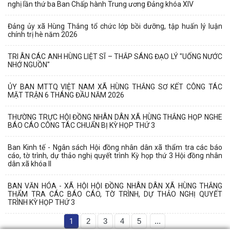
nghị lần thứ ba Ban Chấp hành Trung ương Đảng khóa XIV
Đảng ủy xã Hùng Thắng tổ chức lớp bồi dưỡng, tập huấn lý luận
chính trị hè năm 2026
TRI ÂN CÁC ANH HÙNG LIỆT SĨ – THẮP SÁNG ĐẠO LÝ "UỐNG NƯỚC
NHỚ NGUỒN"
ỦY BAN MTTQ VIỆT NAM XÃ HÙNG THẮNG SƠ KẾT CÔNG TÁC
MẶT TRẬN 6 THÁNG ĐẦU NĂM 2026
THƯỜNG TRỰC HỘI ĐỒNG NHÂN DÂN XÃ HÙNG THẮNG HỌP NGHE
BÁO CÁO CÔNG TÁC CHUẨN BỊ KỲ HỌP THỨ 3
Ban Kinh tế - Ngân sách Hội đồng nhân dân xã thẩm tra các báo
cáo, tờ trình, dự thảo nghị quyết trình Kỳ họp thứ 3 Hội đồng nhân
dân xã khóa II
BAN VĂN HÓA - XÃ HỘI HỘI ĐỒNG NHÂN DÂN XÃ HÙNG THẮNG
THẨM TRA CÁC BÁO CÁO, TỜ TRÌNH, DỰ THẢO NGHỊ QUYẾT
TRÌNH KỲ HỌP THỨ 3
1
2
3
4
5
...