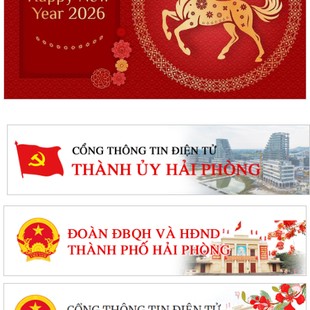
Quyết định phê duyệt kết quả kỳ xét tuyển viên chức Ban quản lý dự án
đầu tư xây dựng xã Hùng Thắng...
XÃ HÙNG THẮNG TỔ CHỨC LỄ CHÀO CỜ ĐẦU THÁNG 8/2026