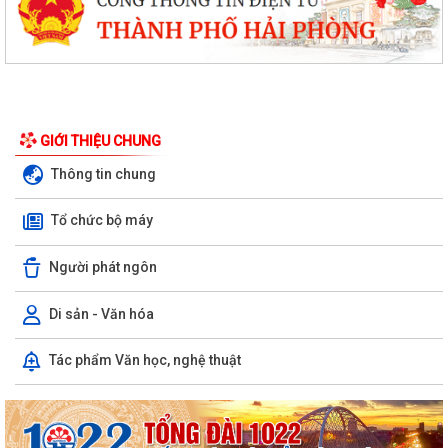
Hải Phòng giảm thời gian giải quyết từ 50% trở lên hơn 1.900 thủ tục
hành chính
XÃ HÙNG THẮNG CÔNG BỐ CÁC QUYẾT ĐỊNH VỀ CÔNG TÁC CÁN BỘ
TẠI TRƯỜNG TRUNG HỌC CƠ SỞ VINH QUANG
GIỚI THIỆU CHUNG
Hội nghị toàn quốc quán triệt và triển khai thực hiện Nghị quyết Hội
Thông tin chung
nghị lần thứ ba Ban Chấp hành...
Tổ chức bộ máy
Đảng ủy xã Hùng Thắng tổ chức lớp bồi dưỡng, tập huấn lý luận chính
trị hè năm 2026
Người phát ngôn
TRI ÂN CÁC ANH HÙNG LIỆT SĨ – THẮP SÁNG ĐẠO LÝ "UỐNG NƯỚC
NHỚ NGUỒN"
Di sản - Văn hóa
ỦY BAN MTTQ VIỆT NAM XÃ HÙNG THẮNG SƠ KẾT CÔNG TÁC MẶT
Tác phẩm Văn học, nghệ thuật
TRẬN 6 THÁNG ĐẦU NĂM 2026
MANG BẢN SẮC ĐI CÙNG THẾ GIỚI