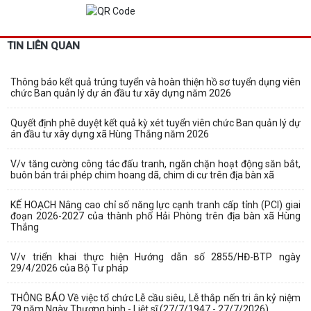
TIN LIÊN QUAN
Thông báo kết quả trúng tuyển và hoàn thiện hồ sơ tuyển dụng viên
chức Ban quản lý dự án đầu tư xây dựng năm 2026
Quyết định phê duyệt kết quả kỳ xét tuyển viên chức Ban quản lý dự
án đầu tư xây dựng xã Hùng Thắng năm 2026
V/v tăng cường công tác đấu tranh, ngăn chặn hoạt động săn bắt,
buôn bán trái phép chim hoang dã, chim di cư trên địa bàn xã
KẾ HOẠCH Nâng cao chỉ số năng lực cạnh tranh cấp tỉnh (PCI) giai
đoạn 2026-2027 của thành phố Hải Phòng trên địa bàn xã Hùng
Thắng
V/v triển khai thực hiện Hướng dẫn số 2855/HĐ-BTP ngày
29/4/2026 của Bộ Tư pháp
THÔNG BÁO Về việc tổ chức Lễ cầu siêu, Lễ thắp nến tri ân kỷ niệm
79 năm Ngày Thương binh - Liệt sĩ (27/7/1947 - 27/7/2026)