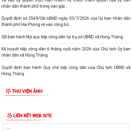
nhân dân thành phố trong việc giải...
Quyết định số 2569/QĐ-UBND ngày 03/7/2026 của Uỷ ban nhân dân
thành phố Hải Phòng về việc công bố...
QĐ ban hành Nội quy tiếp công dân tại trụ sở UBND xã Hùng Thắng
Kế hoạch tiếp công dân 6 tháng cuối năm 2026 của Chủ tịch Ủy ban
nhân dân xã Hùng Thắng
Quyết định ban hành Quy chế tiếp công dân của Chủ tịch UBND xã
Hùng Thắng
XÃ HÙNG THẮNG TỔ CHỨC LỄ CHÀO CỜ ĐẦU THÁNG 7 NĂM 2026
THƯ VIỆN ẢNH
THÔNG BÁO Về việc công khai niêm yết về nghĩa vụ thuế và tạm hoãn
xuất cảnh đối với công dân trên...
LIÊN KẾT WEB SITE
V/v triển khai thực hiện Quyết định số 51/2026/QĐ-UBND ngày
26/6/2026 của UBND thành phố ban hành...