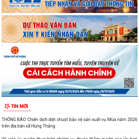
THƯỜNG TRỰC HỘI ĐỒNG NHÂN DÂN XÃ HÙNG THẮNG HỌP NGHE
BÁO CÁO CÔNG TÁC CHUẨN BỊ KỲ HỌP THỨ 3
BAN VĂN HÓA - XÃ HỘI HỘI ĐỒNG NHÂN DÂN XÃ HÙNG THẮNG THẨM
TRA CÁC BÁO CÁO, TỜ TRÌNH, DỰ THẢO NGHỊ...
THÔNG BÁO Về việc đảm bảo an toàn hạ du khi vận hành hồ thủy điện
Hòa Bình
Xã Hùng Thắng tập trung đẩy nhanh tiến độ giải phóng mặt bằng các
dự án trọng điểm
Thông báo lịch tiếp công dân định kì 6 tháng cuối năm của thường trực
HĐND, đại biểu HĐND xã Hùng...
HĐND xã Hùng Thắng tiếp xúc cử tri chuẩn bị Kỳ họp thường lệ giữa
TIN MỚI
năm 2026
THÔNG BÁO Chiến dịch diệt chuột bảo vệ sản xuất vụ Mùa năm 2026
trên địa bàn xã Hùng Thắng
Về việc ủy quyền thực hiện nhiệm vụ thuộc thẩm quyền của Ủy ban