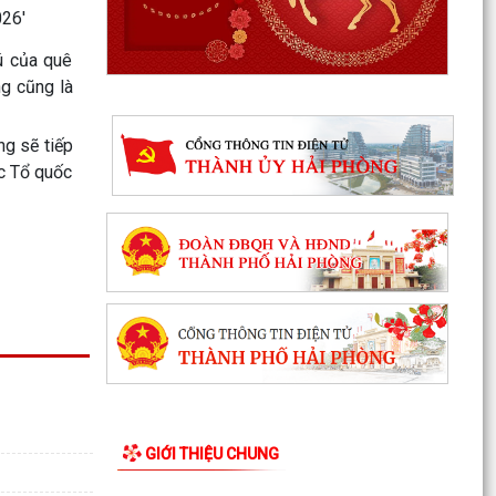
Hùng Thắng...
ú của quê
XÃ HÙNG THẮNG TỔ CHỨC LỄ CHÀO CỜ ĐẦU
THÁNG 8/2026
ng cũng là
Hải Phòng giảm thời gian giải quyết từ 50% trở
ng sẽ tiếp
lên hơn 1.900 thủ tục hành chính
c Tổ quốc
XÃ HÙNG THẮNG CÔNG BỐ CÁC QUYẾT ĐỊNH
VỀ CÔNG TÁC CÁN BỘ TẠI TRƯỜNG TRUNG
HỌC CƠ SỞ VINH QUANG
Hội nghị toàn quốc quán triệt và triển khai thực
hiện Nghị quyết Hội nghị lần thứ ba Ban Chấp
hành...
Đảng ủy xã Hùng Thắng tổ chức lớp bồi dưỡng,
tập huấn lý luận chính trị hè năm 2026
TRI ÂN CÁC ANH HÙNG LIỆT SĨ – THẮP SÁNG
GIỚI THIỆU CHUNG
ĐẠO LÝ "UỐNG NƯỚC NHỚ NGUỒN"