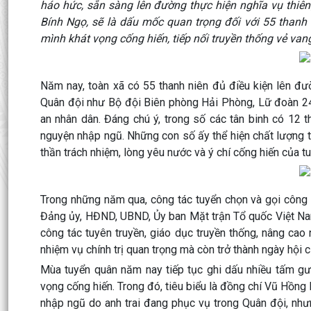
háo hức, sẵn sàng lên đường thực hiện nghĩa vụ thiê
Bính Ngọ, sẽ là dấu mốc quan trọng đối với 55 than
mình khát vọng cống hiến, tiếp nối truyền thống vẻ van
Năm nay, toàn xã có 55 thanh niên đủ điều kiện lên đư
Quân đội như Bộ đội Biên phòng Hải Phòng, Lữ đoàn 242
an nhân dân. Đáng chú ý, trong số các tân binh có 12 t
nguyện nhập ngũ. Những con số ấy thể hiện chất lượng 
thần trách nhiệm, lòng yêu nước và ý chí cống hiến của tu
Trong những năm qua, công tác tuyển chọn và gọi công
Đảng ủy, HĐND, UBND, Ủy ban Mặt trận Tổ quốc Việt Nam
công tác tuyên truyền, giáo dục truyền thống, nâng ca
nhiệm vụ chính trị quan trọng mà còn trở thành ngày hội c
Mùa tuyển quân năm nay tiếp tục ghi dấu nhiều tấm gươn
vọng cống hiến. Trong đó, tiêu biểu là đồng chí Vũ Hồng
nhập ngũ do anh trai đang phục vụ trong Quân đội, n