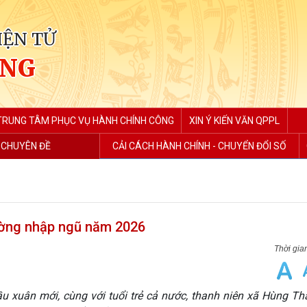
IỆN TỬ
ẮNG
TRUNG TÂM PHỤC VỤ HÀNH CHÍNH CÔNG
XIN Ý KIẾN VĂN QPPL
 CHUYÊN ĐỀ
CẢI CÁCH HÀNH CHÍNH - CHUYỂN ĐỔI SỐ
ường nhập ngũ năm 2026
u xuân mới, cùng với tuổi trẻ cả nước, thanh niên xã Hùng T