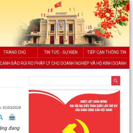
TRANG CHỦ
TIN TỨC - SỰ KIỆN
TIẾP CẬN THÔNG TIN
CẢNH BÁO RỦI RO PHÁP LÝ CHO DOANH NGHIỆP VÀ HỘ KINH DOANH
01/03/2026
hắng đang