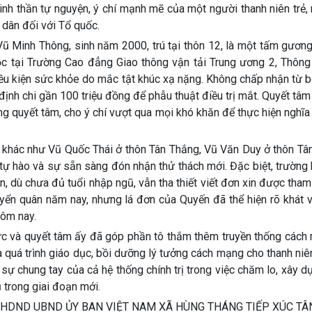
tinh thần tự nguyện, ý chí mạnh mẽ của một người thanh niên trẻ,
 dân đối với Tổ quốc.
ũ Minh Thông, sinh năm 2000, trú tại thôn 12, là một tấm gương
học tại Trường Cao đẳng Giao thông vận tải Trung ương 2, Thông
ều kiện sức khỏe do mắc tật khúc xạ nặng. Không chấp nhận từ 
định chi gần 100 triệu đồng để phẫu thuật điều trị mắt. Quyết tâ
òng quyết tâm, cho ý chí vượt qua mọi khó khăn để thực hiện nghĩa
ên khác như Vũ Quốc Thái ở thôn Tân Thắng, Vũ Văn Duy ở thôn T
tự hào và sự sẵn sàng đón nhận thử thách mới. Đặc biệt, trường
, dù chưa đủ tuổi nhập ngũ, vẫn tha thiết viết đơn xin được tham
tuyển quân năm nay, nhưng lá đơn của Quyến đã thể hiện rõ khát
hôm nay.
ực và quyết tâm ấy đã góp phần tô thắm thêm truyền thống cách
quá trình giáo dục, bồi dưỡng lý tưởng cách mạng cho thanh niên
sự chung tay của cả hệ thống chính trị trong việc chăm lo, xây d
 trong giai đoạn mới.