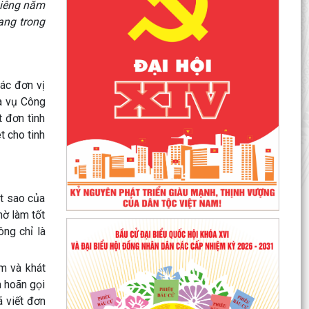
Giêng năm
ang trong
ác đơn vị
a vụ Công
t đơn tình
t cho tinh
t sao của
hờ làm tốt
ông chỉ là
ệm và khát
m hoãn gọi
 viết đơn