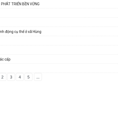
 PHÁT TRIỂN BỀN VỮNG
ành động cụ thể ở xã Hùng
các cấp
2
3
4
5
...