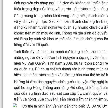
tình nguyện xin nhập ngũ. Lá đơn ấy không chỉ thể hiện 
biểu tượng đẹp của lòng yêu nước, của trách nhiệm công
Cũng mang trong mình khát vọng cống hiến, thanh niên V
về ý chí và nghị lực. Sau khi hoàn thành chương trình 
đăng ký khám tuyển nghĩa vụ quân sự nhưng chưa đủ đi
khoác trên mình màu áo lính, Thông và gia đình đã quyết 
chỉ là sự hy sinh về kinh tế, mà còn là minh chứng cho l
liêng đối với Tổ quốc.
Tinh thần ấy còn lan tỏa mạnh mẽ trong nhiều thanh ni
những người đã viết đơn tình nguyện nhập ngũ với niềm 
niên Vũ Văn Quyến, sinh năm 2008, trú tại thôn Đông Trên
vụ quân sự. Dù chưa thể trở thành tân binh trong mùa 
hiến, tinh thần trách nhiệm và niềm tự hào của thế hệ trẻ 
Những lá đơn tình nguyện, những câu chuyện đầy nghị l
quê hương Hùng Thắng anh hùng. Đó cũng là kết quả của 
quả của sự lãnh đạo sâu sát của cấp ủy, chính quyền và 
trẻ “vừa hồng, vừa chuyên”, sẵn sàng đảm nhận nhiệm vụ