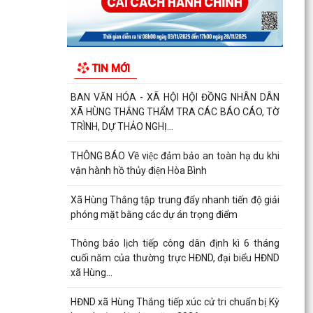
cuối năm của thường trực HĐND, đại biểu HĐND
xã Hùng...
HĐND xã Hùng Thắng tiếp xúc cử tri chuẩn bị Kỳ
TIN MỚI
họp thường lệ giữa năm 2026
THÔNG BÁO Chiến dịch diệt chuột bảo vệ sản
xuất vụ Mùa năm 2026 trên địa bàn xã Hùng
Thắng
Về việc ủy quyền thực hiện nhiệm vụ thuộc thẩm
quyền của Ủy ban nhân dân thành phố trong
việc giải...
Quyết định số 2569/QĐ-UBND ngày 03/7/2026
của Uỷ ban nhân dân thành phố Hải Phòng về
việc công bố...
QĐ ban hành Nội quy tiếp công dân tại trụ sở
UBND xã Hùng Thắng