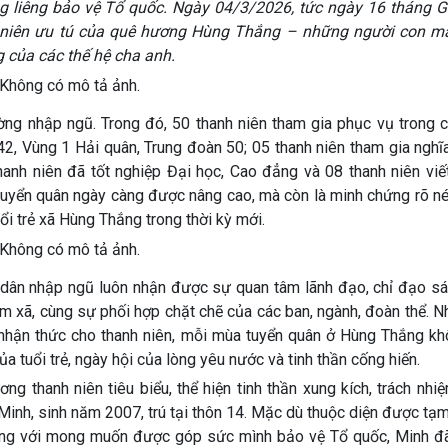
ng liêng bảo vệ Tổ quốc. Ngày 04/3/2026, tức ngày 16 tháng 
h niên ưu tú của quê hương Hùng Thắng – những người con m
g của các thế hệ cha anh.
ờng nhập ngũ. Trong đó, 50 thanh niên tham gia phục vụ trong c
, Vùng 1 Hải quân, Trung đoàn 50; 05 thanh niên tham gia nghĩ
hanh niên đã tốt nghiệp Đại học, Cao đẳng và 08 thanh niên viế
tuyển quân ngày càng được nâng cao, mà còn là minh chứng rõ né
ổi trẻ xã Hùng Thắng trong thời kỳ mới.
 dân nhập ngũ luôn nhận được sự quan tâm lãnh đạo, chỉ đạo sá
 xã, cùng sự phối hợp chặt chẽ của các ban, ngành, đoàn thể. N
o nhận thức cho thanh niên, mỗi mùa tuyển quân ở Hùng Thắng kh
ủa tuổi trẻ, ngày hội của lòng yêu nước và tinh thần cống hiến.
g thanh niên tiêu biểu, thể hiện tinh thần xung kích, trách nhi
 Minh, sinh năm 2007, trú tại thôn 14. Mặc dù thuộc diện được tạ
hưng với mong muốn được góp sức mình bảo vệ Tổ quốc, Minh đã