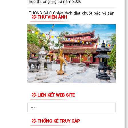
Kế hoạch tiếp công dân 6 tháng cuối năm 2026
của Chủ tịch Ủy ban nhân dân xã Hùng Thắng
THƯ VIỆN ẢNH
Quyết định ban hành Quy chế tiếp công dân của
Chủ tịch UBND xã Hùng Thắng
XÃ HÙNG THẮNG TỔ CHỨC LỄ CHÀO CỜ ĐẦU
THÁNG 7 NĂM 2026
THÔNG BÁO Về việc công khai niêm yết về nghĩa
vụ thuế và tạm hoãn xuất cảnh đối với công dân
trên...
V/v triển khai thực hiện Quyết định số
51/2026/QĐ-UBND ngày 26/6/2026 của UBND
thành phố ban hành...
LIÊN KẾT WEB SITE
Xã Hùng Thắng công bố các quyết định về công
tác cán bộ
Xã Hùng Thắng sơ kết nhiệm vụ phát triển kinh
THỐNG KÊ TRUY CẬP
tế - xã hội 6 tháng đầu năm, triển khai nhiệm vụ