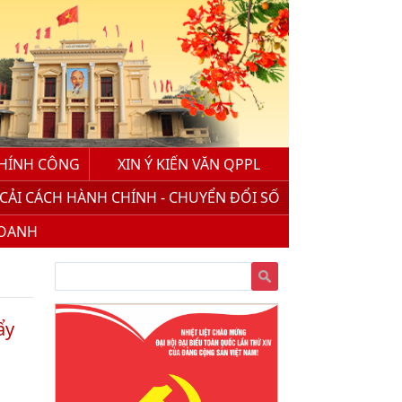
CHÍNH CÔNG
XIN Ý KIẾN VĂN QPPL
CẢI CÁCH HÀNH CHÍNH - CHUYỂN ĐỔI SỐ
DOANH
ẩy