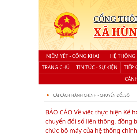
CỔNG THÔN
XÃ HÙ
NIÊM YẾT - CÔNG KHAI
HỆ THỐNG Q
TRANG CHỦ
TIN TỨC - SỰ KIỆN
TIẾP
CẢNH
CẢI CÁCH HÀNH CHÍNH - CHUYỂN ĐỔI SỐ
BÁO CÁO Về việc thực hiện Kế h
chuyển đổi số liên thông, đồng 
chức bộ máy của hệ thống chính 