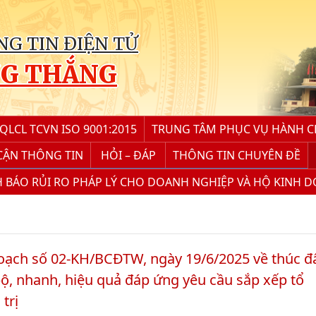
G TIN ĐIỆN TỬ
NG THẮNG
LCL TCVN ISO 9001:2015
TRUNG TÂM PHỤC VỤ HÀNH 
 CẬN THÔNG TIN
HỎI – ĐÁP
THÔNG TIN CHUYÊN ĐỀ
 BÁO RỦI RO PHÁP LÝ CHO DOANH NGHIỆP VÀ HỘ KINH 
oạch số 02-KH/BCĐTW, ngày 19/6/2025 về thúc đ
bộ, nhanh, hiệu quả đáp ứng yêu cầu sắp xếp tổ
trị