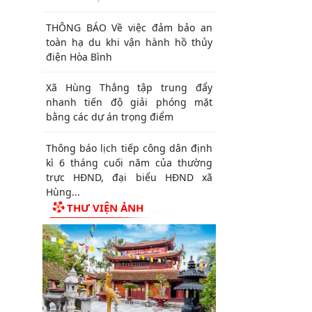
THÔNG BÁO Về việc đảm bảo an
toàn hạ du khi vận hành hồ thủy
điện Hòa Bình
Xã Hùng Thắng tập trung đẩy
nhanh tiến độ giải phóng mặt
bằng các dự án trọng điểm
Thông báo lịch tiếp công dân định
kì 6 tháng cuối năm của thường
trực HĐND, đại biểu HĐND xã
Hùng...
THƯ VIỆN ẢNH
HĐND xã Hùng Thắng tiếp xúc cử
tri chuẩn bị Kỳ họp thường lệ giữa
năm 2026
THÔNG BÁO Chiến dịch diệt chuột
bảo vệ sản xuất vụ Mùa năm 2026
trên địa bàn xã Hùng Thắng