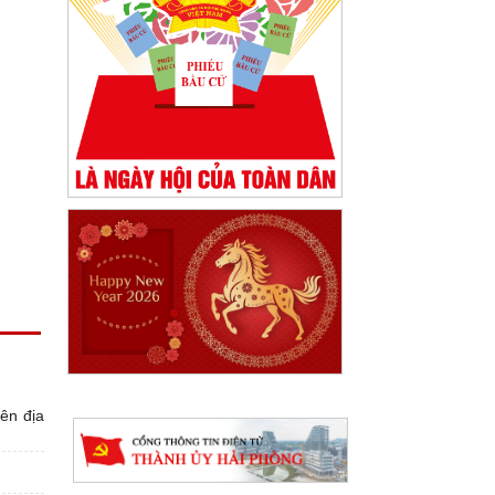
ên địa
Quyết định phê duyệt kết quả kỳ
xét tuyển viên chức Ban quản lý dự