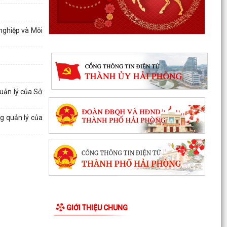
nghiệp và Môi
uản lý của Sở
g quản lý của
Quyết định phê duyệt kết quả kỳ xét tuyển viên
chức Ban quản lý dự án đầu tư xây dựng xã
Hùng Thắng...
XÃ HÙNG THẮNG TỔ CHỨC LỄ CHÀO CỜ ĐẦU
GIỚI THIỆU CHUNG
THÁNG 8/2026