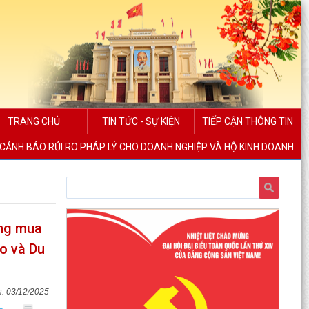
TRANG CHỦ
TIN TỨC - SỰ KIỆN
TIẾP CẬN THÔNG TIN
CẢNH BÁO RỦI RO PHÁP LÝ CHO DOANH NGHIỆP VÀ HỘ KINH DOANH
ộng mua
o và Du
03/12/2025