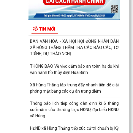
MANG BẢN SẮC ĐI CÙNG THẾ GIỚI
THƯỜNG TRỰC HỘI ĐỒNG NHÂN DÂN XÃ HÙNG
THẮNG HỌP NGHE BÁO CÁO CÔNG TÁC CHUẨN
TIN MỚI
BỊ KỲ HỌP THỨ 3
BAN VĂN HÓA - XÃ HỘI HỘI ĐỒNG NHÂN DÂN
XÃ HÙNG THẮNG THẨM TRA CÁC BÁO CÁO, TỜ
TRÌNH, DỰ THẢO NGHỊ...
THÔNG BÁO Về việc đảm bảo an toàn hạ du khi
vận hành hồ thủy điện Hòa Bình
Xã Hùng Thắng tập trung đẩy nhanh tiến độ giải
phóng mặt bằng các dự án trọng điểm
Thông báo lịch tiếp công dân định kì 6 tháng
cuối năm của thường trực HĐND, đại biểu HĐND
xã Hùng...
HĐND xã Hùng Thắng tiếp xúc cử tri chuẩn bị Kỳ