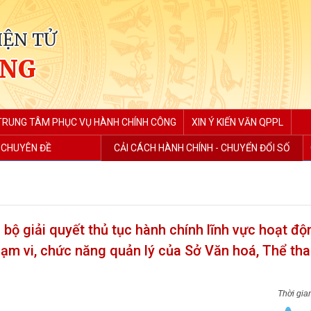
IỆN TỬ
ẮNG
TRUNG TÂM PHỤC VỤ HÀNH CHÍNH CÔNG
XIN Ý KIẾN VĂN QPPL
 CHUYÊN ĐỀ
CẢI CÁCH HÀNH CHÍNH - CHUYỂN ĐỔI SỐ
 bộ giải quyết thủ tục hành chính lĩnh vực hoạt đ
ạm vi, chức năng quản lý của Sở Văn hoá, Thể tha