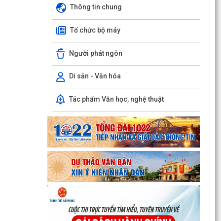
Thông tin chung
Hải Phòng giảm thời gian giải quyết từ 50% trở
lên hơn 1.900 thủ tục hành chính
Tổ chức bộ máy
XÃ HÙNG THẮNG CÔNG BỐ CÁC QUYẾT ĐỊNH
VỀ CÔNG TÁC CÁN BỘ TẠI TRƯỜNG TRUNG
Người phát ngôn
HỌC CƠ SỞ VINH QUANG
Di sản - Văn hóa
Hội nghị toàn quốc quán triệt và triển khai thực
hiện Nghị quyết Hội nghị lần thứ ba Ban Chấp
Tác phẩm Văn học, nghệ thuật
hành...
Đảng ủy xã Hùng Thắng tổ chức lớp bồi dưỡng,
tập huấn lý luận chính trị hè năm 2026
TRI ÂN CÁC ANH HÙNG LIỆT SĨ – THẮP SÁNG
ĐẠO LÝ "UỐNG NƯỚC NHỚ NGUỒN"
ỦY BAN MTTQ VIỆT NAM XÃ HÙNG THẮNG SƠ
KẾT CÔNG TÁC MẶT TRẬN 6 THÁNG ĐẦU NĂM
2026