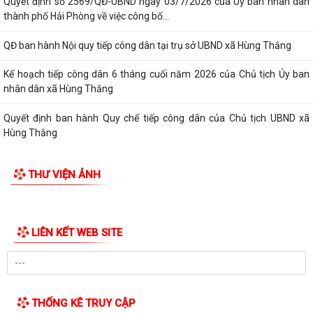
Quyết định số 2569/QĐ-UBND ngày 03/7/2026 của Uỷ ban nhân dân
thành phố Hải Phòng về việc công bố...
QĐ ban hành Nội quy tiếp công dân tại trụ sở UBND xã Hùng Thắng
Kế hoạch tiếp công dân 6 tháng cuối năm 2026 của Chủ tịch Ủy ban
nhân dân xã Hùng Thắng
Quyết định ban hành Quy chế tiếp công dân của Chủ tịch UBND xã
Hùng Thắng
XÃ HÙNG THẮNG TỔ CHỨC LỄ CHÀO CỜ ĐẦU THÁNG 7 NĂM 2026
THƯ VIỆN ẢNH
THÔNG BÁO Về việc công khai niêm yết về nghĩa vụ thuế và tạm hoãn
xuất cảnh đối với công dân trên...
LIÊN KẾT WEB SITE
V/v triển khai thực hiện Quyết định số 51/2026/QĐ-UBND ngày
26/6/2026 của UBND thành phố ban hành...
Xã Hùng Thắng công bố các quyết định về công tác cán bộ
THỐNG KÊ TRUY CẬP
Xã Hùng Thắng sơ kết nhiệm vụ phát triển kinh tế - xã hội 6 tháng đầu