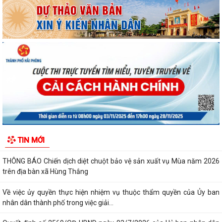
BAN VĂN HÓA - XÃ HỘI HỘI ĐỒNG NHÂN DÂN XÃ HÙNG THẮNG THẨM
TRA CÁC BÁO CÁO, TỜ TRÌNH, DỰ THẢO NGHỊ...
THÔNG BÁO Về việc đảm bảo an toàn hạ du khi vận hành hồ thủy điện
Hòa Bình
Xã Hùng Thắng tập trung đẩy nhanh tiến độ giải phóng mặt bằng các
dự án trọng điểm
Thông báo lịch tiếp công dân định kì 6 tháng cuối năm của thường trực
HĐND, đại biểu HĐND xã Hùng...
HĐND xã Hùng Thắng tiếp xúc cử tri chuẩn bị Kỳ họp thường lệ giữa
TIN MỚI
năm 2026
THÔNG BÁO Chiến dịch diệt chuột bảo vệ sản xuất vụ Mùa năm 2026
trên địa bàn xã Hùng Thắng
Về việc ủy quyền thực hiện nhiệm vụ thuộc thẩm quyền của Ủy ban
nhân dân thành phố trong việc giải...