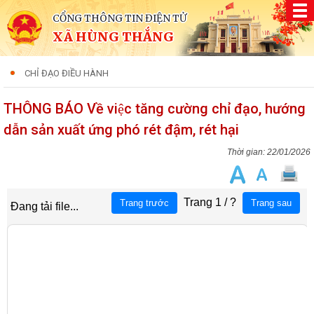
CỔNG THÔNG TIN ĐIỆN TỬ
XÃ HÙNG THẮNG
CHỈ ĐẠO ĐIỀU HÀNH
THÔNG BÁO Về việc tăng cường chỉ đạo, hướng
dẫn sản xuất ứng phó rét đậm, rét hại
22/01/2026