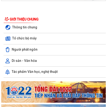
hành chính
XÃ HÙNG THẮNG CÔNG BỐ CÁC QUYẾT ĐỊNH VỀ CÔNG TÁC CÁN BỘ
TẠI TRƯỜNG TRUNG HỌC CƠ SỞ VINH QUANG
GIỚI THIỆU CHUNG
Hội nghị toàn quốc quán triệt và triển khai thực hiện Nghị quyết Hội
Thông tin chung
nghị lần thứ ba Ban Chấp hành...
Tổ chức bộ máy
Đảng ủy xã Hùng Thắng tổ chức lớp bồi dưỡng, tập huấn lý luận chính
trị hè năm 2026
Người phát ngôn
TRI ÂN CÁC ANH HÙNG LIỆT SĨ – THẮP SÁNG ĐẠO LÝ "UỐNG NƯỚC
NHỚ NGUỒN"
Di sản - Văn hóa
ỦY BAN MTTQ VIỆT NAM XÃ HÙNG THẮNG SƠ KẾT CÔNG TÁC MẶT
Tác phẩm Văn học, nghệ thuật
TRẬN 6 THÁNG ĐẦU NĂM 2026
MANG BẢN SẮC ĐI CÙNG THẾ GIỚI
THƯỜNG TRỰC HỘI ĐỒNG NHÂN DÂN XÃ HÙNG THẮNG HỌP NGHE
BÁO CÁO CÔNG TÁC CHUẨN BỊ KỲ HỌP THỨ 3