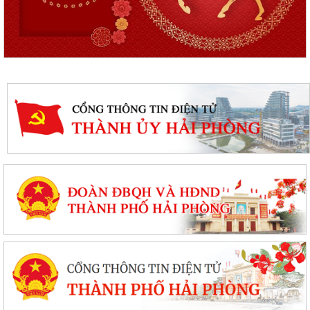
Quyết định phê duyệt kết quả kỳ xét tuyển viên chức Ban quản lý dự án
đầu tư xây dựng xã Hùng Thắng...
XÃ HÙNG THẮNG TỔ CHỨC LỄ CHÀO CỜ ĐẦU THÁNG 8/2026
Hải Phòng giảm thời gian giải quyết từ 50% trở lên hơn 1.900 thủ tục