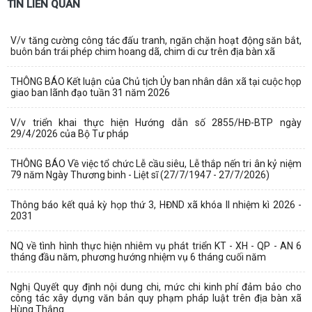
TIN LIÊN QUAN
V/v tăng cường công tác đấu tranh, ngăn chặn hoạt động săn bắt,
buôn bán trái phép chim hoang dã, chim di cư trên địa bàn xã
THÔNG BÁO Kết luận của Chủ tịch Ủy ban nhân dân xã tại cuộc họp
giao ban lãnh đạo tuần 31 năm 2026
V/v triển khai thực hiện Hướng dẫn số 2855/HĐ-BTP ngày
29/4/2026 của Bộ Tư pháp
THÔNG BÁO Về việc tổ chức Lễ cầu siêu, Lễ thắp nến tri ân kỷ niệm
79 năm Ngày Thương binh - Liệt sĩ (27/7/1947 - 27/7/2026)
Thông báo kết quả kỳ họp thứ 3, HĐND xã khóa II nhiệm kì 2026 -
2031
NQ về tình hình thực hiện nhiêm vụ phát triển KT - XH - QP - AN 6
tháng đầu năm, phương hướng nhiệm vụ 6 tháng cuối năm
Nghị Quyết quy định nội dung chi, mức chi kinh phí đảm bảo cho
công tác xây dựng văn bản quy phạm pháp luật trên địa bàn xã
Hùng Thắng